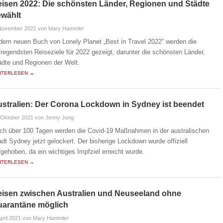
isen 2022: Die schönsten Länder, Regionen und Städte
ewählt
 November 2021
von Mary Hammler
 dem neuen Buch von Lonely Planet „Best in Travel 2022“ werden die
fregendsten Reiseziele für 2022 gezeigt, darunter die schönsten Länder,
ädte und Regionen der Welt.
ITERLESEN →
stralien: Der Corona Lockdown in Sydney ist beendet
 Oktober 2021
von Jenny Jung
ch über 100 Tagen werden die Covid-19 Maßnahmen in der australischen
adt Sydney jetzt gelockert. Der bisherige Lockdown wurde offiziell
fgehoben, da ein wichtiges Impfziel erreicht wurde.
ITERLESEN →
isen zwischen Australien und Neuseeland ohne
uarantäne möglich
April 2021
von Mary Hammler