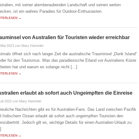
stralien, mit seiner atemberaubenden Landschaft und seinen weiten
recken, ist ein wahres Paradies für Outdoor-Enthusiasten.
ITERLESEN →
auminsel von Australien für Touristen wieder erreichbar
 Mai 2023
von Mary Hammler
stmals öffnet sich nach langer Zeit die australische Trauminsel „Dunk Island“
eder für den Tourismus. Was das paradiesische Eiland vor Australiens Küste
 bieten hat und warum es solange nicht […]
ITERLESEN →
stralien erlaubt ab sofort auch Ungeimpften die Einreise
Juli 2022
von Mary Hammler
freuliche Nachrichten gibt es für Australien-Fans. Das Land zwischen Pazifik
d Indischem Ozean erlaubt ab sofort auch ungeimpften Touristen den
enzübertritt. Jedoch gilt es, wichtige Details für einen Australien-Urlaub zu
]
ITERLESEN →