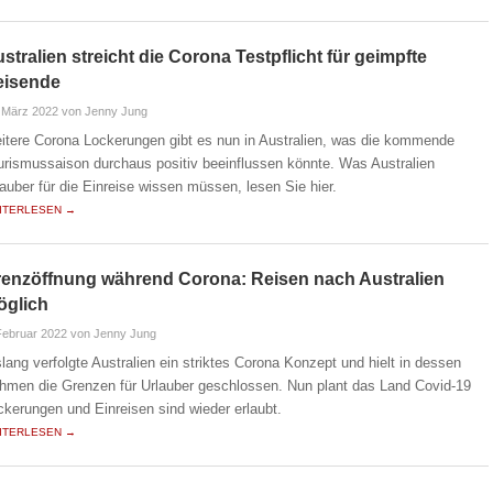
stralien streicht die Corona Testpflicht für geimpfte
eisende
 März 2022
von Jenny Jung
itere Corona Lockerungen gibt es nun in Australien, was die kommende
urismussaison durchaus positiv beeinflussen könnte. Was Australien
lauber für die Einreise wissen müssen, lesen Sie hier.
ITERLESEN →
enzöffnung während Corona: Reisen nach Australien
öglich
Februar 2022
von Jenny Jung
slang verfolgte Australien ein striktes Corona Konzept und hielt in dessen
hmen die Grenzen für Urlauber geschlossen. Nun plant das Land Covid-19
ckerungen und Einreisen sind wieder erlaubt.
ITERLESEN →