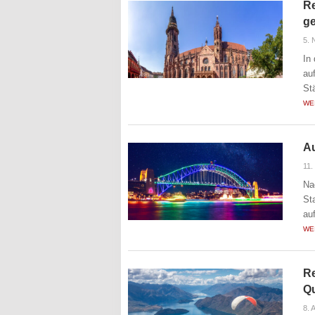
Re
g
5.
In
au
St
WE
Au
11.
Na
St
au
WE
Re
Q
8. 