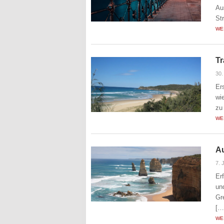
Au
St
WE
Tr
30.
Er
wi
zu
WE
Au
7. 
Er
un
Gr
[…
WE