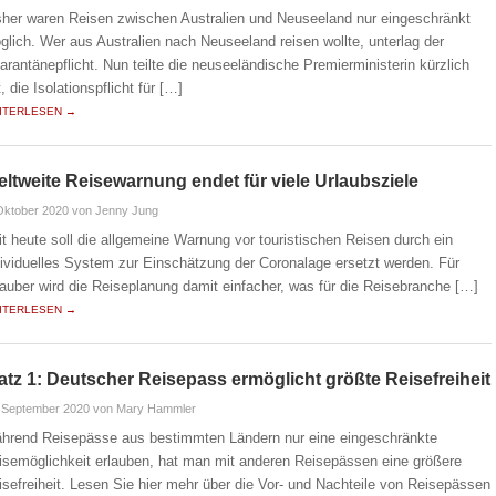
sher waren Reisen zwischen Australien und Neuseeland nur eingeschränkt
glich. Wer aus Australien nach Neuseeland reisen wollte, unterlag der
arantänepflicht. Nun teilte die neuseeländische Premierministerin kürzlich
, die Isolationspflicht für […]
ITERLESEN →
ltweite Reisewarnung endet für viele Urlaubsziele
Oktober 2020
von Jenny Jung
it heute soll die allgemeine Warnung vor touristischen Reisen durch ein
dividuelles System zur Einschätzung der Coronalage ersetzt werden. Für
lauber wird die Reiseplanung damit einfacher, was für die Reisebranche […]
ITERLESEN →
atz 1: Deutscher Reisepass ermöglicht größte Reisefreiheit
 September 2020
von Mary Hammler
hrend Reisepässe aus bestimmten Ländern nur eine eingeschränkte
isemöglichkeit erlauben, hat man mit anderen Reisepässen eine größere
isefreiheit. Lesen Sie hier mehr über die Vor- und Nachteile von Reisepässen