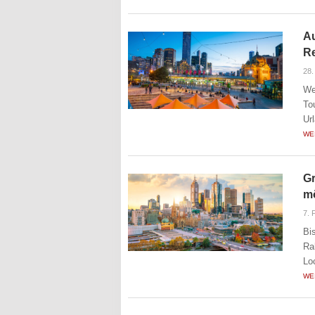
Au
R
28.
We
To
Ur
WE
Gr
m
7. 
Bi
Ra
Lo
WE