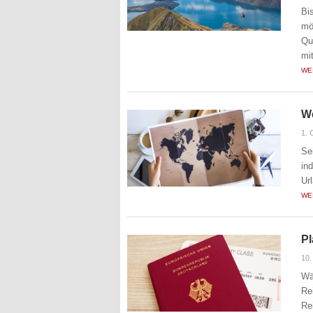
Bi
mö
Qu
mit
WE
We
1. 
Se
in
Ur
WE
Pl
10.
Wä
Re
Re