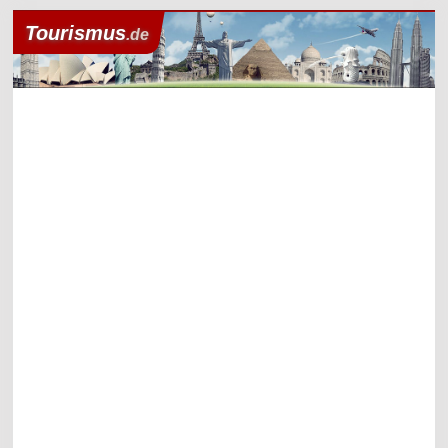
Tourismus
.de