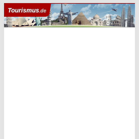
Tourismus
.de