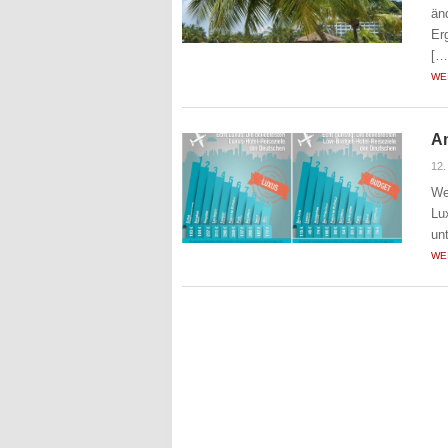
än
Er
[…
WE
An
12
We
Lu
un
WE