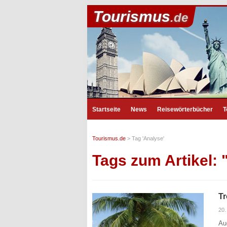
Tourismus
.de
Startseite
News
Reisewörterbücher
T
Tourismus.de
>
Tag 'Analyse'
Tags zum Artikel: 
Tr
20.
Au