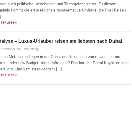
dern auch politische Unsicherheit und Terrorgefahr nichts. Zu diesem
gebnis kommt die erste regionale repräsentative Umfrage, die Post Reisen
]
ITERLESEN →
alyse – Luxus-Urlauber reisen am liebsten nach Dubai
. Dezember 2016
von clang
lche Metropolen liegen in der Gunst der Reisenden vorne, wenn es um
xus – oder Low Budget Unterkünfte geht? Das hat das Portal Kayak.de jetzt
tersucht. Und kam zu folgendem […]
ITERLESEN →