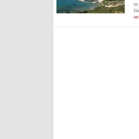
es
Di
WE