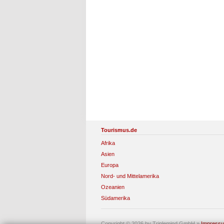
Tourismus.de
Afrika
Asien
Europa
Nord- und Mittelamerika
Ozeanien
Südamerika
Copyright © 2026 by Triplemind GmbH
»
Impress