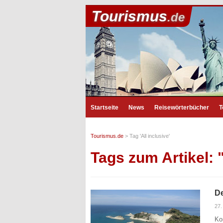
Tourismus
.de
Startseite
News
Reisewörterbücher
T
Tourismus.de
>
Tag 'All inclusive'
Tags zum Artikel: "
De
27.
Ko