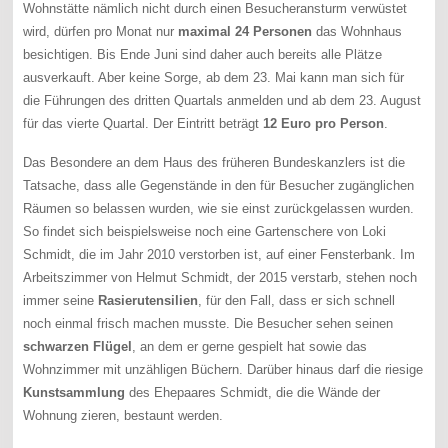
Wohnstätte nämlich nicht durch einen Besucheransturm verwüstet
wird, dürfen pro Monat nur
maximal 24 Personen
das Wohnhaus
besichtigen. Bis Ende Juni sind daher auch bereits alle Plätze
ausverkauft. Aber keine Sorge, ab dem 23. Mai kann man sich für
die Führungen des dritten Quartals anmelden und ab dem 23. August
für das vierte Quartal. Der Eintritt beträgt
12 Euro pro Person
.
Das Besondere an dem Haus des früheren Bundeskanzlers ist die
Tatsache, dass alle Gegenstände in den für Besucher zugänglichen
Räumen so belassen wurden, wie sie einst zurückgelassen wurden.
So findet sich beispielsweise noch eine Gartenschere von Loki
Schmidt, die im Jahr 2010 verstorben ist, auf einer Fensterbank. Im
Arbeitszimmer von Helmut Schmidt, der 2015 verstarb, stehen noch
immer seine
Rasierutensilien
, für den Fall, dass er sich schnell
noch einmal frisch machen musste. Die Besucher sehen seinen
schwarzen Flügel
, an dem er gerne gespielt hat sowie das
Wohnzimmer mit unzähligen Büchern. Darüber hinaus darf die riesige
Kunstsammlung
des Ehepaares Schmidt, die die Wände der
Wohnung zieren, bestaunt werden.