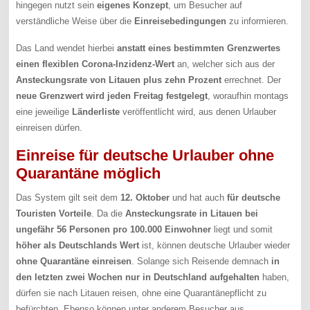
hingegen nutzt sein
eigenes Konzept
, um Besucher auf
verständliche Weise über die
Einreisebedingungen
zu informieren.
Das Land wendet hierbei
anstatt eines bestimmten Grenzwertes
einen flexiblen Corona-Inzidenz-Wert
an, welcher sich aus der
Ansteckungsrate von Litauen plus zehn Prozent
errechnet. Der
neue Grenzwert
wird
jeden Freitag festgelegt
, woraufhin montags
eine jeweilige
Länderliste
veröffentlicht wird, aus denen Urlauber
einreisen dürfen.
Einreise für deutsche Urlauber ohne
Quarantäne möglich
Das System gilt seit dem
12. Oktober
und hat auch
für deutsche
Touristen Vorteile
. Da die
Ansteckungsrate in Litauen bei
ungefähr 56 Personen pro 100.000 Einwohner
liegt und somit
höher als Deutschlands Wert
ist, können deutsche Urlauber wieder
ohne Quarantäne einreisen
. Solange sich Reisende demnach
in
den letzten zwei Wochen nur in Deutschland aufgehalten
haben,
dürfen sie nach Litauen reisen, ohne eine Quarantänepflicht zu
befürchten. Ebenso können unter anderem Besucher aus