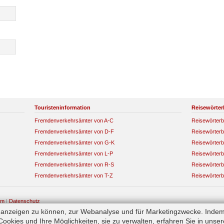
Touristeninformation
Reisewörter
Fremdenverkehrsämter von A-C
Reisewörterb
Fremdenverkehrsämter von D-F
Reisewörterb
Fremdenverkehrsämter von G-K
Reisewörterb
Fremdenverkehrsämter von L-P
Reisewörterb
Fremdenverkehrsämter von R-S
Reisewörterb
Fremdenverkehrsämter von T-Z
Reisewörterb
um
|
Datenschutz
e anzeigen zu können, zur Webanalyse und für Marketingzwecke. Indem
okies und Ihre Möglichkeiten, sie zu verwalten, erfahren Sie in unse