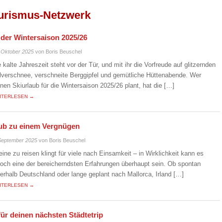
urismus-Netzwerk
n der Wintersaison 2025/26
 Oktober 2025
von Boris Beuschel
e kalte Jahreszeit steht vor der Tür, und mit ihr die Vorfreude auf glitzernden
lverschnee, verschneite Berggipfel und gemütliche Hüttenabende. Wer
inen Skiurlaub für die Wintersaison 2025/26 plant, hat die […]
ITERLESEN →
laub zu einem Vergnügen
September 2025
von Boris Beuschel
leine zu reisen klingt für viele nach Einsamkeit – in Wirklichkeit kann es
doch eine der bereicherndsten Erfahrungen überhaupt sein. Ob spontan
nerhalb Deutschland oder lange geplant nach Mallorca, Irland […]
ITERLESEN →
für deinen nächsten Städtetrip