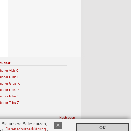
bücher
ücher A bis C
ücher D bis F
ücher G bis K
ücher L bis P
ücher R bis S
ücher T bis Z
Nach oben
 Sie unsere Seite nutzen,
×
OK
rer
Datenschutzerklärung
.