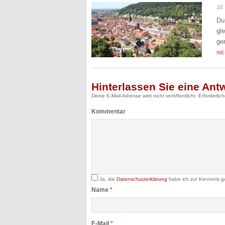
18.
Du
gl
ge
WE
Hinterlassen Sie eine Ant
Deine E-Mail-Adresse wird nicht veröffentlicht.
Erforderlic
Kommentar
Ja, die
Datenschutzerklärung
habe ich zur Kenntnis 
Name
*
E-Mail
*