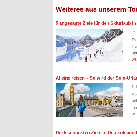
Weiteres aus unserem To
5 angesagte Ziele für den Skiurlaub i
28.
Di
Pu
se
WE
Alleine reisen – So wird der Solo-Ur
8. 
Al
je
in
WE
Die 5 schönsten Ziele in Deutschland 