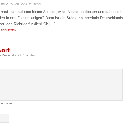
 Juli 2025
von Boris Beuschel
 hast Lust auf eine kleine Auszeit, willst Neues entdecken und dabei nicht
eich in den Flieger steigen? Dann ist ein Städtetrip innerhalb Deutschlands
nau das Richtige für dich! Ob […]
ITERLESEN →
wort
he Felder sind mit
*
markiert
genommen.