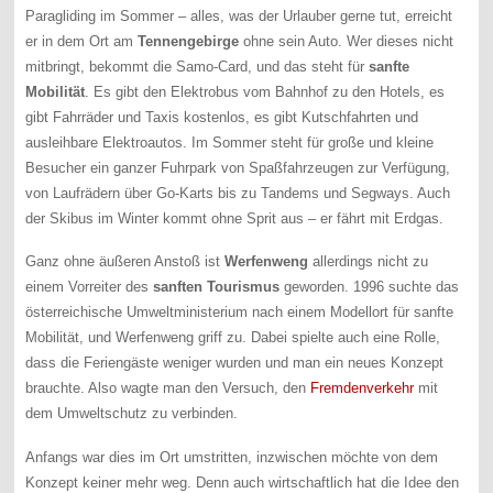
Paragliding im Sommer – alles, was der Urlauber gerne tut, erreicht
er in dem Ort am
Tennengebirge
ohne sein Auto. Wer dieses nicht
mitbringt, bekommt die Samo-Card, und das steht für
sanfte
Mobilität
. Es gibt den Elektrobus vom Bahnhof zu den Hotels, es
gibt Fahrräder und Taxis kostenlos, es gibt Kutschfahrten und
ausleihbare Elektroautos. Im Sommer steht für große und kleine
Besucher ein ganzer Fuhrpark von Spaßfahrzeugen zur Verfügung,
von Laufrädern über Go-Karts bis zu Tandems und Segways. Auch
der Skibus im Winter kommt ohne Sprit aus – er fährt mit Erdgas.
Ganz ohne äußeren Anstoß ist
Werfenweng
allerdings nicht zu
einem Vorreiter des
sanften Tourismus
geworden. 1996 suchte das
österreichische Umweltministerium nach einem Modellort für sanfte
Mobilität, und Werfenweng griff zu. Dabei spielte auch eine Rolle,
dass die Feriengäste weniger wurden und man ein neues Konzept
brauchte. Also wagte man den Versuch, den
Fremdenverkehr
mit
dem Umweltschutz zu verbinden.
Anfangs war dies im Ort umstritten, inzwischen möchte von dem
Konzept keiner mehr weg. Denn auch wirtschaftlich hat die Idee den