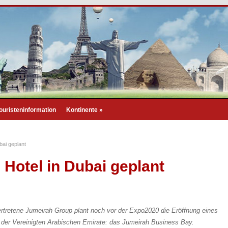
ouristeninformation
Kontinente
»
bai geplant
Hotel in Dubai geplant
rtretene Jumeirah Group plant noch vor der Expo2020 die Eröffnung eines
t der Vereinigten Arabischen Emirate: das Jumeirah Business Bay.