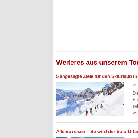
Weiteres aus unserem To
5 angesagte Ziele für den Skiurlaub i
28.
Di
Pu
se
WE
Alleine reisen – So wird der Solo-Ur