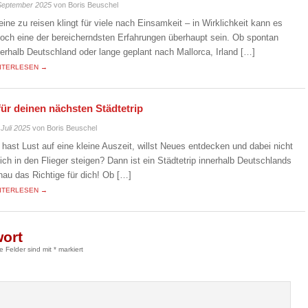
September 2025
von Boris Beuschel
leine zu reisen klingt für viele nach Einsamkeit – in Wirklichkeit kann es
doch eine der bereicherndsten Erfahrungen überhaupt sein. Ob spontan
nerhalb Deutschland oder lange geplant nach Mallorca, Irland […]
ITERLESEN →
für deinen nächsten Städtetrip
 Juli 2025
von Boris Beuschel
 hast Lust auf eine kleine Auszeit, willst Neues entdecken und dabei nicht
eich in den Flieger steigen? Dann ist ein Städtetrip innerhalb Deutschlands
nau das Richtige für dich! Ob […]
ITERLESEN →
wort
he Felder sind mit
*
markiert