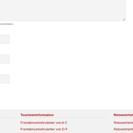
genommen.
Touristeninformation
Reisewörter
Fremdenverkehrsämter von A-C
Reisewörterb
Fremdenverkehrsämter von D-F
Reisewörterb