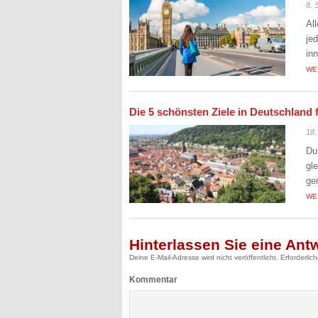
8. 
Al
je
in
WE
Die 5 schönsten Ziele in Deutschland 
18.
Du
gl
ge
WE
Hinterlassen Sie eine Ant
Deine E-Mail-Adresse wird nicht veröffentlicht.
Erforderlic
Kommentar