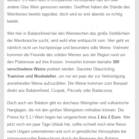
andere Glas Wein genossen werden. Geöffnet haben die Stände des
Weinfestes bereits tagsüber, doch wird es erst abends so richtig
belebt.
Wer hier in Balatonfüred bei den Weinwochen das große Stelldichein
der Weinbranche sucht, wird wohl eher enttäuscht sein. Hier geht es
nämlich nicht um hochpreisige und besonders edle Weine. Vielmehr
kommen die Freunde des soliden Weines aus der Region rund um
den Plattensee auf ihre Kosten. Immerhin können beinahe
300
verschiedene Weine
probiert werden. Darunter Olaszrizling,
Traminer und Muskateller
, um nur ein paar der zur Verköstigung
anstehenden Weine aufzuzählen. Die Weine kommen zum Beispiel
direkt aus Balatonfüred, Csopak, Pécsely oder Badacsony.
Doch auch am Balaton gibt es durchaus Weingüter und vulkanische
Hanglagen, die mit den großen Weingütern mithalten können. Die
Preise für 0,1 l Wein liegen bei umgerechnet etwa
1 bis 2 Euro
. Wer
jetzt noch ein paar Tage Urlaub hat, sollte schnell noch eine Reise
nach Ungarn unternehmen und sich in gemütlicher Atmosphäre bei
stimmungsvoller Beleuchtung durch die Regionen des Balaton