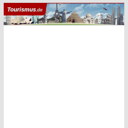
Tourismus
.de