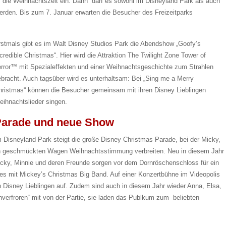
 die Weihnachtszeit ein. Dann darf es sowohl im Disneyland Park als auch
werden. Bis zum 7. Januar erwarten die Besucher des Freizeitparks
rstmals gibt es im Walt Disney Studios Park die Abendshow „Goofy’s
credible Christmas“. Hier wird die Attraktion The Twilight Zone Tower of
error™ mit Spezialeffekten und einer Weihnachtsgeschichte zum Strahlen
ebracht. Auch tagsüber wird es unterhaltsam: Bei „Sing me a Merry
hristmas“ können die Besucher gemeinsam mit ihren Disney Lieblingen
eihnachtslieder singen.
Parade und neue Show
m Disneyland Park steigt die große Disney Christmas Parade, bei der Micky,
lich geschmückten Wagen Weihnachtsstimmung verbreiten. Neu in diesem Jahr
icky, Minnie und deren Freunde sorgen vor dem Dornröschenschloss für ein
s mit Mickey’s Christmas Big Band. Auf einer Konzertbühne im Videopolis
Disney Lieblingen auf. Zudem sind auch in diesem Jahr wieder Anna, Elsa,
 unverfroren“ mit von der Partie, sie laden das Publkum zum beliebten