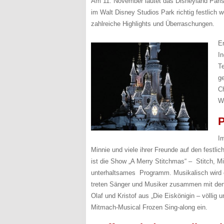
Am 11. November läutet das Disneyland Paris
im Walt Disney Studios Park richtig festlich 
zahlreiche Highlights und Überraschungen.
E
In
T
g
C
W
I
Minnie und viele ihrer Freunde auf den fest
ist die Show „A Merry Stitchmas“ – Stitch, M
unterhaltsames Programm. Musikalisch wird e
treten Sänger und Musiker zusammen mit den 
Olaf und Kristof aus „Die Eiskönigin – völlig
Mitmach-Musical Frozen Sing-along ein.