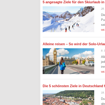
5 angesagte Ziele für den Skiurlaub i
28.
Di
Pu
se
WE
Alleine reisen – So wird der Solo-Ur
8. 
Al
je
in
WE
Die 5 schönsten Ziele in Deutschland 
18.
Du
gl