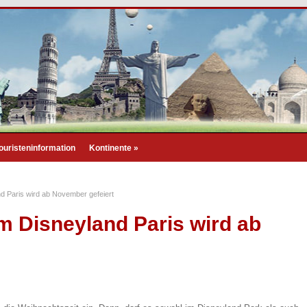
ouristeninformation
Kontinente
»
d Paris wird ab November gefeiert
m Disneyland Paris wird ab