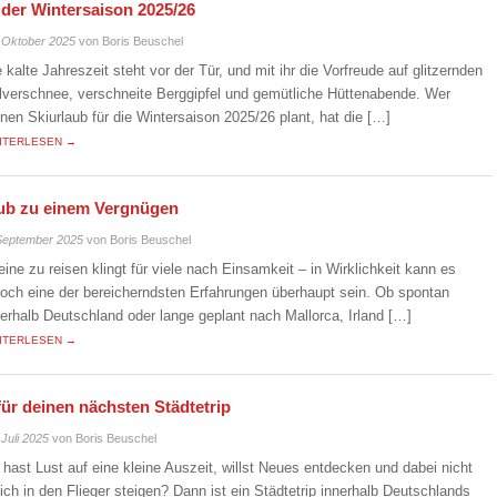
n der Wintersaison 2025/26
 Oktober 2025
von Boris Beuschel
e kalte Jahreszeit steht vor der Tür, und mit ihr die Vorfreude auf glitzernden
lverschnee, verschneite Berggipfel und gemütliche Hüttenabende. Wer
inen Skiurlaub für die Wintersaison 2025/26 plant, hat die […]
ITERLESEN →
laub zu einem Vergnügen
September 2025
von Boris Beuschel
leine zu reisen klingt für viele nach Einsamkeit – in Wirklichkeit kann es
doch eine der bereicherndsten Erfahrungen überhaupt sein. Ob spontan
nerhalb Deutschland oder lange geplant nach Mallorca, Irland […]
ITERLESEN →
für deinen nächsten Städtetrip
 Juli 2025
von Boris Beuschel
 hast Lust auf eine kleine Auszeit, willst Neues entdecken und dabei nicht
eich in den Flieger steigen? Dann ist ein Städtetrip innerhalb Deutschlands