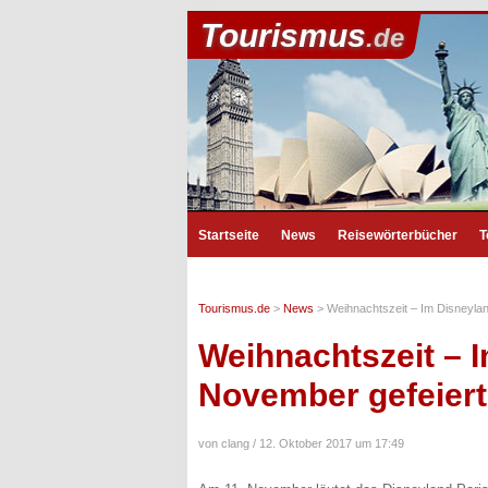
Tourismus
.de
Startseite
News
Reisewörterbücher
T
Tourismus.de
>
News
>
Weihnachtszeit – Im Disneylan
Weihnachtszeit – I
November gefeiert
von clang /
12. Oktober 2017 um 17:49