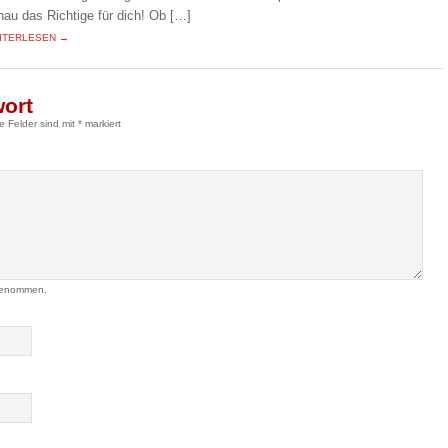
nau das Richtige für dich! Ob […]
ITERLESEN →
wort
he Felder sind mit
*
markiert
genommen.