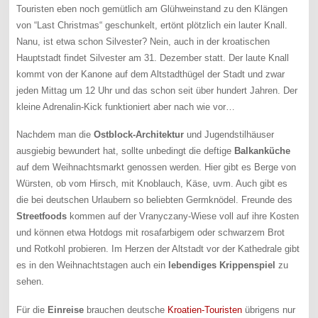
Touristen eben noch gemütlich am Glühweinstand zu den Klängen
von “Last Christmas“ geschunkelt, ertönt plötzlich ein lauter Knall.
Nanu, ist etwa schon Silvester? Nein, auch in der kroatischen
Hauptstadt findet Silvester am 31. Dezember statt. Der laute Knall
kommt von der Kanone auf dem Altstadthügel der Stadt und zwar
jeden Mittag um 12 Uhr und das schon seit über hundert Jahren. Der
kleine Adrenalin-Kick funktioniert aber nach wie vor…
Nachdem man die
Ostblock-Architektur
und Jugendstilhäuser
ausgiebig bewundert hat, sollte unbedingt die deftige
Balkanküche
auf dem Weihnachtsmarkt genossen werden. Hier gibt es Berge von
Würsten, ob vom Hirsch, mit Knoblauch, Käse, uvm. Auch gibt es
die bei deutschen Urlaubern so beliebten Germknödel. Freunde des
Streetfoods
kommen auf der Vranyczany-Wiese voll auf ihre Kosten
und können etwa Hotdogs mit rosafarbigem oder schwarzem Brot
und Rotkohl probieren. Im Herzen der Altstadt vor der Kathedrale gibt
es in den Weihnachtstagen auch ein
lebendiges Krippenspiel
zu
sehen.
Für die
Einreise
brauchen deutsche
Kroatien-Touristen
übrigens nur