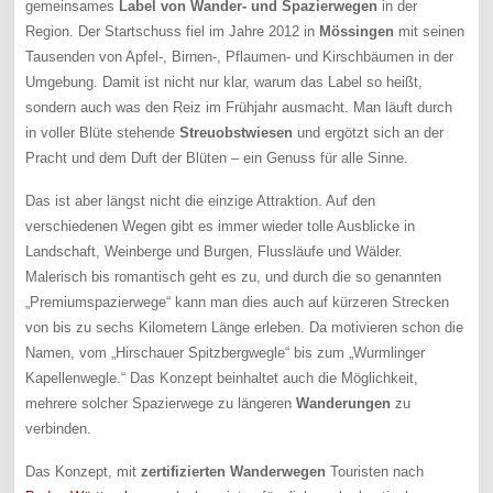
gemeinsames
Label von Wander- und Spazierwegen
in der
Region. Der Startschuss fiel im Jahre 2012 in
Mössingen
mit seinen
Tausenden von Apfel-, Birnen-, Pflaumen- und Kirschbäumen in der
Umgebung. Damit ist nicht nur klar, warum das Label so heißt,
sondern auch was den Reiz im Frühjahr ausmacht. Man läuft durch
in voller Blüte stehende
Streuobstwiesen
und ergötzt sich an der
Pracht und dem Duft der Blüten – ein Genuss für alle Sinne.
Das ist aber längst nicht die einzige Attraktion. Auf den
verschiedenen Wegen gibt es immer wieder tolle Ausblicke in
Landschaft, Weinberge und Burgen, Flussläufe und Wälder.
Malerisch bis romantisch geht es zu, und durch die so genannten
„Premiumspazierwege“ kann man dies auch auf kürzeren Strecken
von bis zu sechs Kilometern Länge erleben. Da motivieren schon die
Namen, vom „Hirschauer Spitzbergwegle“ bis zum „Wurmlinger
Kapellenwegle.“ Das Konzept beinhaltet auch die Möglichkeit,
mehrere solcher Spazierwege zu längeren
Wanderungen
zu
verbinden.
Das Konzept, mit
zertifizierten Wanderwegen
Touristen nach