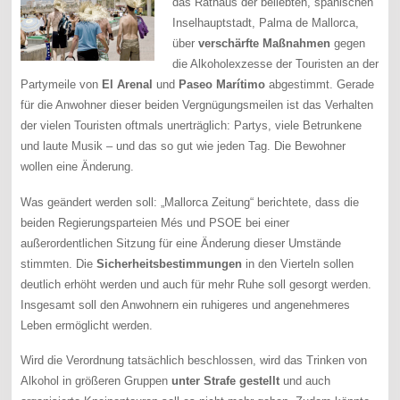
das Rathaus der beliebten, spanischen
Inselhauptstadt, Palma de Mallorca,
über
verschärfte Maßnahmen
gegen
die Alkoholexzesse der Touristen an der
Partymeile von
El Arenal
und
Paseo Marítimo
abgestimmt. Gerade
für die Anwohner dieser beiden Vergnügungsmeilen ist das Verhalten
der vielen Touristen oftmals unerträglich: Partys, viele Betrunkene
und laute Musik – und das so gut wie jeden Tag. Die Bewohner
wollen eine Änderung.
Was geändert werden soll: „Mallorca Zeitung“ berichtete, dass die
beiden Regierungsparteien Més und PSOE bei einer
außerordentlichen Sitzung für eine Änderung dieser Umstände
stimmten. Die
Sicherheitsbestimmungen
in den Vierteln sollen
deutlich erhöht werden und auch für mehr Ruhe soll gesorgt werden.
Insgesamt soll den Anwohnern ein ruhigeres und angenehmeres
Leben ermöglicht werden.
Wird die Verordnung tatsächlich beschlossen, wird das Trinken von
Alkohol in größeren Gruppen
unter Strafe gestellt
und auch