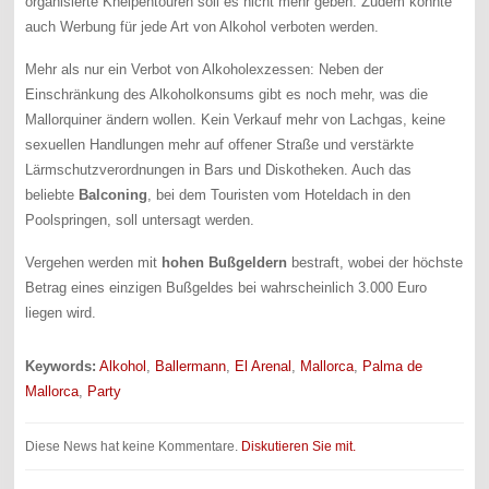
organisierte Kneipentouren soll es nicht mehr geben. Zudem könnte
auch Werbung für jede Art von Alkohol verboten werden.
Mehr als nur ein Verbot von Alkoholexzessen: Neben der
Einschränkung des Alkoholkonsums gibt es noch mehr, was die
Mallorquiner ändern wollen. Kein Verkauf mehr von Lachgas, keine
sexuellen Handlungen mehr auf offener Straße und verstärkte
Lärmschutzverordnungen in Bars und Diskotheken. Auch das
beliebte
Balconing
, bei dem Touristen vom Hoteldach in den
Poolspringen, soll untersagt werden.
Vergehen werden mit
hohen Bußgeldern
bestraft, wobei der höchste
Betrag eines einzigen Bußgeldes bei wahrscheinlich 3.000 Euro
liegen wird.
Keywords:
Alkohol
,
Ballermann
,
El Arenal
,
Mallorca
,
Palma de
Mallorca
,
Party
Diese News hat keine Kommentare.
Diskutieren Sie mit.