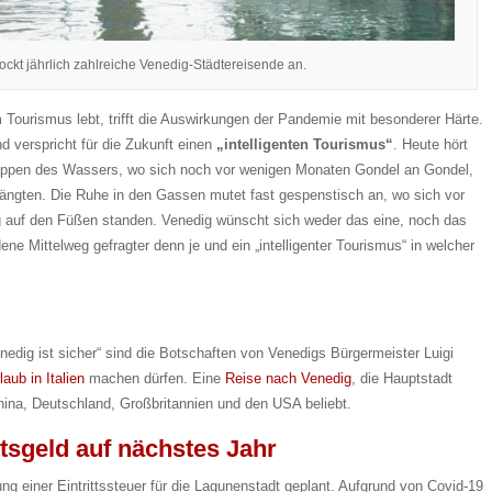
ockt jährlich zahlreiche Venedig-Städtereisende an.
 Tourismus lebt, trifft die Auswirkungen der Pandemie mit besonderer Härte.
d verspricht für die Zukunft einen
„intelligenten Tourismus“
. Heute hört
appen des Wassers, wo sich noch vor wenigen Monaten Gondel an Gondel,
zwängten. Die Ruhe in den Gassen mutet fast gespenstisch an, wo sich vor
 auf den Füßen standen. Venedig wünscht sich weder das eine, noch das
ne Mittelweg gefragter denn je und ein „intelligenter Tourismus“ in welcher
enedig ist sicher“ sind die Botschaften von Venedigs Bürgermeister Luigi
laub in Italien
machen dürfen. Eine
Reise nach Venedig
, die Hauptstadt
hina, Deutschland, Großbritannien und den USA beliebt.
ttsgeld auf nächstes Jahr
ng einer Eintrittssteuer für die Lagunenstadt geplant. Aufgrund von Covid-19