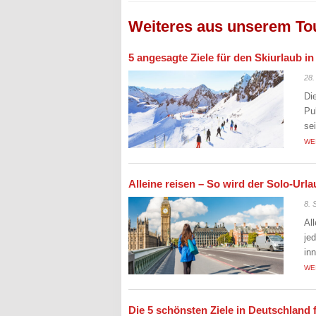
Weiteres aus unserem To
5 angesagte Ziele für den Skiurlaub i
28.
Di
Pu
se
WE
Alleine reisen – So wird der Solo-Ur
8. 
Al
je
in
WE
Die 5 schönsten Ziele in Deutschland 