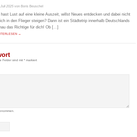
 Juli 2025
von Boris Beuschel
 hast Lust auf eine kleine Auszeit, willst Neues entdecken und dabei nicht
eich in den Flieger steigen? Dann ist ein Städtetrip innerhalb Deutschlands
nau das Richtige für dich! Ob […]
ITERLESEN →
wort
he Felder sind mit
*
markiert
genommen.