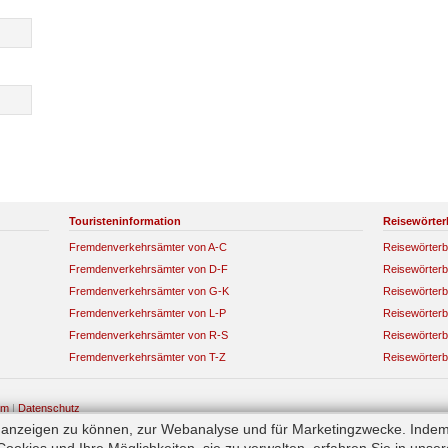
Touristeninformation
Reisewörter
Fremdenverkehrsämter von A-C
Reisewörterb
Fremdenverkehrsämter von D-F
Reisewörterb
Fremdenverkehrsämter von G-K
Reisewörterb
Fremdenverkehrsämter von L-P
Reisewörterb
Fremdenverkehrsämter von R-S
Reisewörterb
Fremdenverkehrsämter von T-Z
Reisewörterb
um
|
Datenschutz
e anzeigen zu können, zur Webanalyse und für Marketingzwecke. Indem
okies und Ihre Möglichkeiten, sie zu verwalten, erfahren Sie in unse