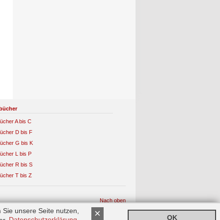
bücher
ücher A bis C
ücher D bis F
ücher G bis K
ücher L bis P
ücher R bis S
ücher T bis Z
Nach oben
 Sie unsere Seite nutzen,
×
OK
rer
Datenschutzerklärung
.