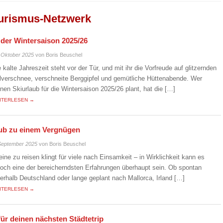
urismus-Netzwerk
n der Wintersaison 2025/26
 Oktober 2025
von Boris Beuschel
e kalte Jahreszeit steht vor der Tür, und mit ihr die Vorfreude auf glitzernden
lverschnee, verschneite Berggipfel und gemütliche Hüttenabende. Wer
inen Skiurlaub für die Wintersaison 2025/26 plant, hat die […]
ITERLESEN →
laub zu einem Vergnügen
September 2025
von Boris Beuschel
leine zu reisen klingt für viele nach Einsamkeit – in Wirklichkeit kann es
doch eine der bereicherndsten Erfahrungen überhaupt sein. Ob spontan
nerhalb Deutschland oder lange geplant nach Mallorca, Irland […]
ITERLESEN →
für deinen nächsten Städtetrip