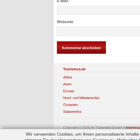
E-Mail
*
Webseite
Tourismus.de
Afrika
Asien
Europa
Nord- und Mittelamerika
Ozeanien
Südamerika
Copyright © 2026 by Triplemind GmbH
»
Impress
Wir verwenden Cookies, um Ihnen personalisierte Inhalt
stimmen Sie der Verwendung von Cookies zu. Mehr über Co