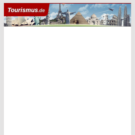
Tourismus
.de