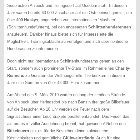
Seebrücken Ahlbeck und Heringsdorf auf Usedom statt. In diesem
Jahr waren bereits 60.000 Zuschauer auf die Ostseeinsel gereist, um
über
400 Huskys
, angetrieben von internationalen “Mushern“
(Schlittenhundeführern), bei den angesagten
Schlittenhunderennen
anzufeuern. Darüber hinaus bietet sich für Interessierte die
Möglichkeit, Trainingsabläufe zu verfolgen und sich über nordische
Hunderassen zu informieren.
Doch nicht nur internationale Schlittenhundeteams gehen an den
Start, sondern auch prominente TV-Stars im Rahmen eines
Charity-
Rennens
zu Gunsten der Welthungerhilfe. Hierbei kam in diesem
Jahr eine Summe von über 43.000 Euro zusammen.
Am Abend des 9. März 2019 warten entlang der schönen Strände
von Ahlbeck über Heringsdorf bis nach Bansin drei große Biikefeuer
auf die Besucher. Ab 18 Uhr werden die Feuer nach dem
Signalschuss einer Leuchtrakete parallel entzündet. Das Feuer, das
als erstes in voller Ausdehnung brennt, hat gewonnen! Neben den
Biikefeuern
gibt es für die Besucher kleine kulinarische
Köstlichkeiten und gemütliche
Glühweinstände
. Auch für eine