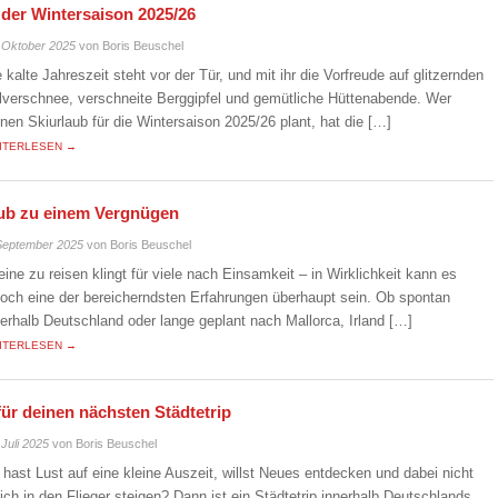
n der Wintersaison 2025/26
 Oktober 2025
von Boris Beuschel
e kalte Jahreszeit steht vor der Tür, und mit ihr die Vorfreude auf glitzernden
lverschnee, verschneite Berggipfel und gemütliche Hüttenabende. Wer
inen Skiurlaub für die Wintersaison 2025/26 plant, hat die […]
ITERLESEN →
laub zu einem Vergnügen
September 2025
von Boris Beuschel
leine zu reisen klingt für viele nach Einsamkeit – in Wirklichkeit kann es
doch eine der bereicherndsten Erfahrungen überhaupt sein. Ob spontan
nerhalb Deutschland oder lange geplant nach Mallorca, Irland […]
ITERLESEN →
für deinen nächsten Städtetrip
 Juli 2025
von Boris Beuschel
 hast Lust auf eine kleine Auszeit, willst Neues entdecken und dabei nicht
eich in den Flieger steigen? Dann ist ein Städtetrip innerhalb Deutschlands