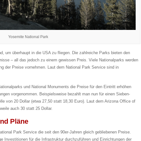
Yosemite National Park
nd, um überhaupt in die USA zu fliegen. Die zahlreiche Parks bieten den
isse – all das jedoch zu einem gewissen Preis. Viele Nationalparks werden
ung der Preise vornehmen. Laut dem National Park Service sind in
ationalparks und National Monuments die Preise für den Eintritt erhöhen
rungen vorgenommen. Beispielsweise bezahlt man nun für einen Sieben-
e von 20 Dollar (etwa 27,50 statt 18,30 Euro). Laut dem Arizona Office of
eile auch 30 statt 25 Dollar.
und Pläne
ational Park Service die seit den 90er-Jahren gleich gebliebenen Preise.
Investitionen für die Infrastruktur durchzuführen und Einrichtungen der