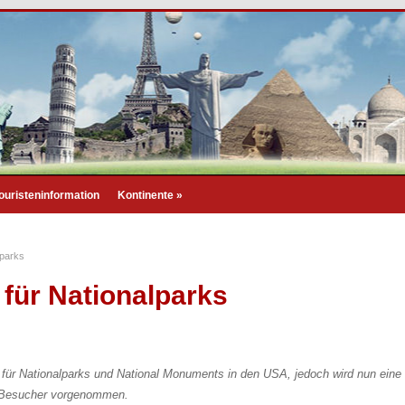
ouristeninformation
Kontinente
»
lparks
 für Nationalparks
se für Nationalparks und National Monuments in den USA, jedoch wird nun eine
r Besucher vorgenommen.