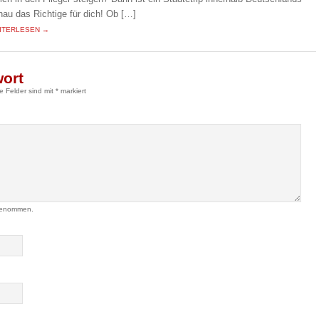
nau das Richtige für dich! Ob […]
ITERLESEN →
wort
he Felder sind mit
*
markiert
genommen.