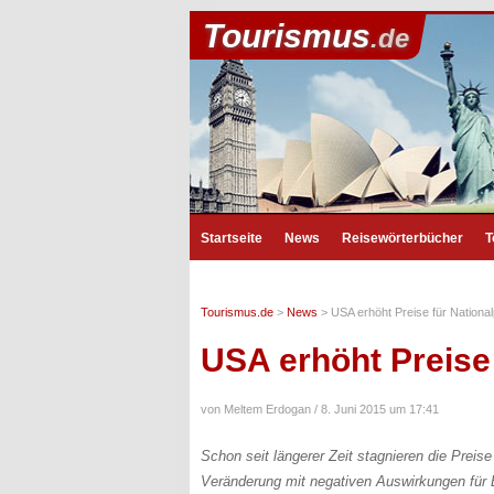
Tourismus
.de
Startseite
News
Reisewörterbücher
T
Tourismus.de
>
News
>
USA erhöht Preise für Nationa
USA erhöht Preise
von Meltem Erdogan /
8. Juni 2015 um 17:41
Schon seit längerer Zeit stagnieren die Prei
Veränderung mit negativen Auswirkungen fü