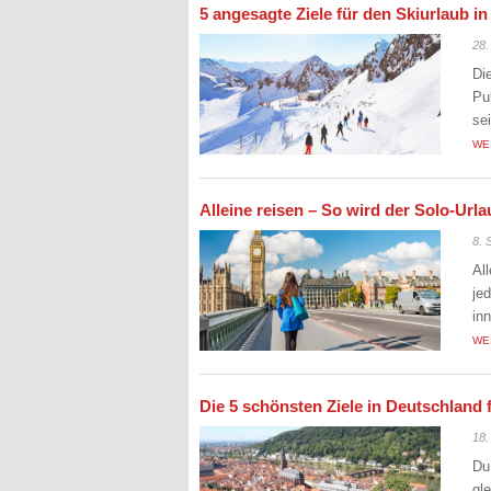
5 angesagte Ziele für den Skiurlaub i
28.
Di
Pu
se
WE
Alleine reisen – So wird der Solo-Ur
8. 
Al
je
in
WE
Die 5 schönsten Ziele in Deutschland 
18.
Du
gl