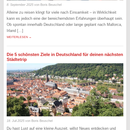
8. September 2025
von Boris Beuschel
Alleine zu reisen klingt für viele nach Einsamkeit – in Wirklichkeit
kann es jedoch eine der bereicherndsten Erfahrungen überhaupt sein.
Ob spontan innerhalb Deutschland oder lange geplant nach Mallorca,
Irland […]
WEITERLESEN →
Die 5 schönsten Ziele in Deutschland für deinen nächsten
Städtetrip
18. Juli 2025
von Boris Beuschel
Du hast Lust auf eine kleine Auszeit, willst Neues entdecken und