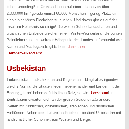
Urlaub auf der größten Insel der Welt? Wenn du Ruhe und Natur
liebst, unbedingt! In Grönland leben auf einer Fläche von über
2.000.000 km² gerade einmal 60.000 Menschen – genug Platz, um
sich ein schönes Fleckchen zu suchen. Und davon gibt es auf der
Insel am Polarkreis so einige! Die weiten Schneelandschaften und
gigantischen Eisberge gleichen einem Winter-Wonderland, die bunten
Polarlichter sind ein weiterer Höhepunkt des Landes. Infomaterial wie
Karten und Ausflugsziele gibts beim
dänischen
Fremdenverkehrsamt
.
Usbekistan
Turkmenistan, Tadschikistan und Kirgisistan – klingt alles irgendwie
gleich? Nun ja, die Staaten liegen nebeneinander und Länder mit der
Endung „-istan“ haben definitiv ihren Reiz, so wie
Usbekistan
! In
Zentralasien erwarten dich an der großen Seidenstraße andere
Welten mit türkischen, chinesischen, arabischen und russischen
Einflüssen. Neben dem kulturellen Reichtum besticht Usbekistan mit
landschaftlicher Schönheit aus Wüsten und Berge.