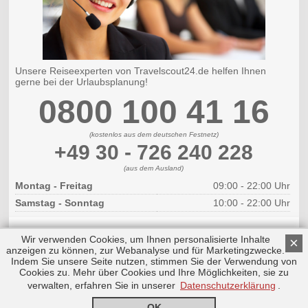
Unsere Reiseexperten von Travelscout24.de helfen Ihnen
gerne bei der Urlaubsplanung!
0800 100 41 16
(kostenlos aus dem deutschen Festnetz)
+49 30 - 726 240 228
(aus dem Ausland)
Montag - Freitag
09:00 - 22:00 Uhr
Samstag - Sonntag
10:00 - 22:00 Uhr
Wir verwenden Cookies, um Ihnen personalisierte Inhalte
×
anzeigen zu können, zur Webanalyse und für Marketingzwecke.
Indem Sie unsere Seite nutzen, stimmen Sie der Verwendung von
Cookies zu. Mehr über Cookies und Ihre Möglichkeiten, sie zu
Copyright © 2026 by Triplemind GmbH
Nach oben
Impressum
|
Datenschutz
verwalten, erfahren Sie in unserer
Datenschutzerklärung
.
OK