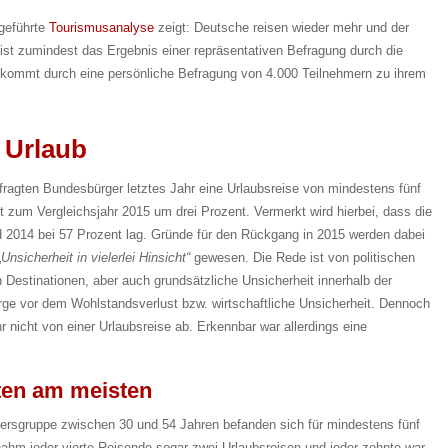
hgeführte
Tourismusanalyse
zeigt: Deutsche reisen wieder mehr und der
 ist zumindest das Ergebnis einer repräsentativen Befragung durch die
s kommt durch eine persönliche Befragung von 4.000 Teilnehmern zu ihrem
 Urlaub
fragten Bundesbürger letztes Jahr eine Urlaubsreise von mindestens fünf
t zum Vergleichsjahr 2015 um drei Prozent. Vermerkt wird hierbei, dass die
nd 2014 bei 57 Prozent lag. Gründe für den Rückgang in 2015 werden dabei
„
Unsicherheit in vielerlei Hinsicht“
gewesen. Die Rede ist von politischen
 Destinationen, aber auch grundsätzliche Unsicherheit innerhalb der
rge vor dem Wohlstandsverlust bzw. wirtschaftliche Unsicherheit. Dennoch
r nicht von einer Urlaubsreise ab. Erkennbar war allerdings eine
sten am meisten
tersgruppe zwischen 30 und 54 Jahren befanden sich für mindestens fünf
nahm jeder vierte Reisende sogar zwei Urlaubsreisen und jeder zehnte war