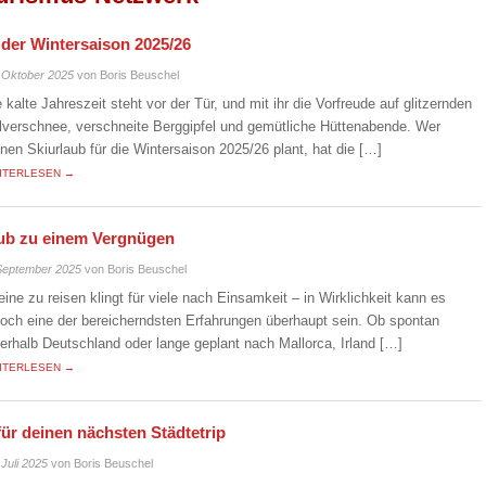
n der Wintersaison 2025/26
 Oktober 2025
von Boris Beuschel
e kalte Jahreszeit steht vor der Tür, und mit ihr die Vorfreude auf glitzernden
lverschnee, verschneite Berggipfel und gemütliche Hüttenabende. Wer
inen Skiurlaub für die Wintersaison 2025/26 plant, hat die […]
ITERLESEN →
laub zu einem Vergnügen
September 2025
von Boris Beuschel
leine zu reisen klingt für viele nach Einsamkeit – in Wirklichkeit kann es
doch eine der bereicherndsten Erfahrungen überhaupt sein. Ob spontan
nerhalb Deutschland oder lange geplant nach Mallorca, Irland […]
ITERLESEN →
für deinen nächsten Städtetrip
 Juli 2025
von Boris Beuschel