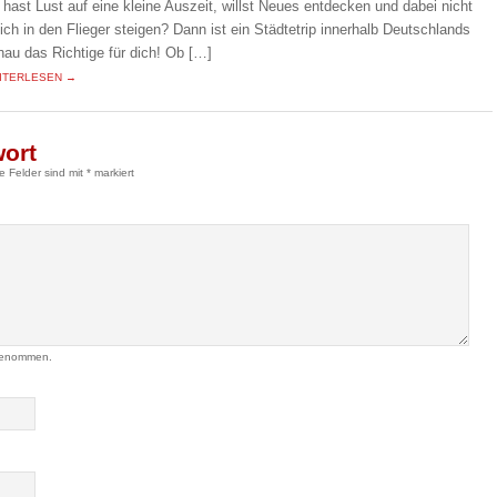
 hast Lust auf eine kleine Auszeit, willst Neues entdecken und dabei nicht
eich in den Flieger steigen? Dann ist ein Städtetrip innerhalb Deutschlands
nau das Richtige für dich! Ob […]
ITERLESEN →
wort
he Felder sind mit
*
markiert
genommen.