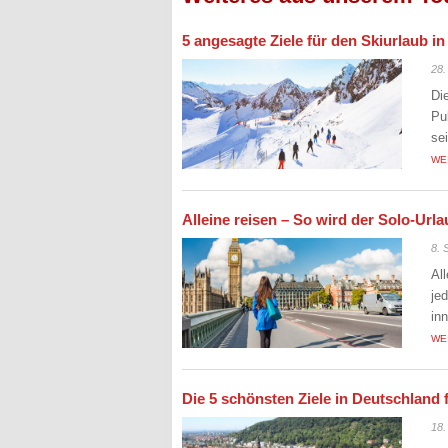
5 angesagte Ziele für den Skiurlaub i
28.
Di
Pu
se
WE
Alleine reisen – So wird der Solo-Ur
8. 
Al
je
in
WE
Die 5 schönsten Ziele in Deutschland 
18.