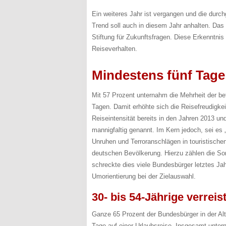
Ein weiteres Jahr ist vergangen und die durc
Trend soll auch in diesem Jahr anhalten. Das
Stiftung für Zukunftsfragen. Diese Erkenntni
Reiseverhalten.
Mindestens fünf Tage
Mit 57 Prozent unternahm die Mehrheit der be
Tagen. Damit erhöhte sich die Reisefreudigkei
Reiseintensität bereits in den Jahren 2013 u
mannigfaltig genannt. Im Kern jedoch, sei es 
Unruhen und Terroranschlägen in touristischen
deutschen Bevölkerung. Hierzu zählen die So
schreckte dies viele Bundesbürger letztes Jah
Umorientierung bei der Zielauswahl.
30- bis 54-Jährige verrei
Ganze 65 Prozent der Bundesbürger in der Al
Tage auf einer Urlaubsreise. Insgesamt unter