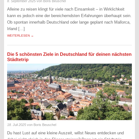
8. September 2025
von Boris Beuschel
Alleine zu reisen klingt für viele nach Einsamkeit – in Wirklichkeit
kann es jedoch eine der bereicherndsten Erfahrungen überhaupt sein.
Ob spontan innerhalb Deutschland oder lange geplant nach Mallorca,
Irland […]
WEITERLESEN →
Die 5 schönsten Ziele in Deutschland für deinen nächsten
Städtetrip
18. Juli 2025
von Boris Beuschel
Du hast Lust auf eine kleine Auszeit, willst Neues entdecken und