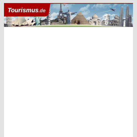
Tourismus
.de