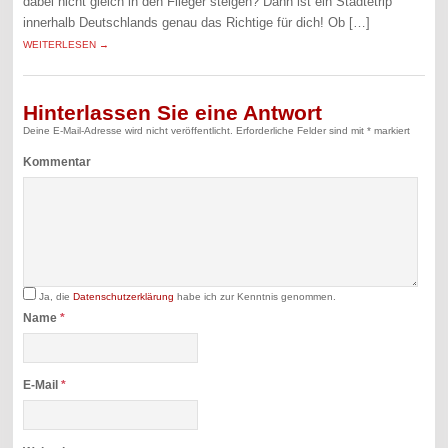
dabei nicht gleich in den Flieger steigen? Dann ist ein Städtetrip
innerhalb Deutschlands genau das Richtige für dich! Ob […]
WEITERLESEN →
Hinterlassen Sie eine Antwort
Deine E-Mail-Adresse wird nicht veröffentlicht.
Erforderliche Felder sind mit
*
markiert
Kommentar
Ja, die
Datenschutzerklärung
habe ich zur Kenntnis genommen.
Name
*
E-Mail
*