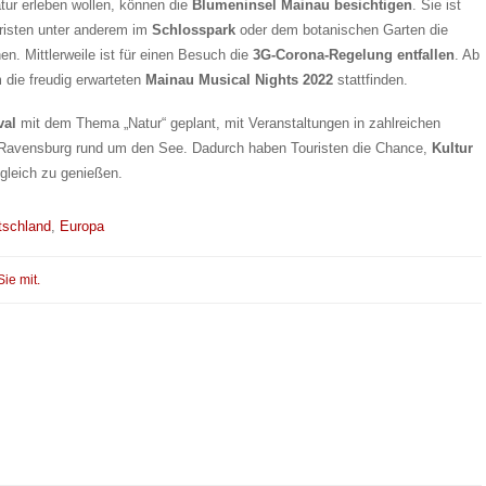
Natur erleben wollen, können die
Blumeninsel Mainau besichtigen
. Sie ist
uristen unter anderem im
Schlosspark
oder dem botanischen Garten die
n. Mittlerweile ist für einen Besuch die
3G-Corona-Regelung entfallen
. Ab
 die freudig erwarteten
Mainau Musical Nights 2022
stattfinden.
val
mit dem Thema „Natur“ geplant, mit Veranstaltungen in zahlreichen
r Ravensburg rund um den See. Dadurch haben Touristen die Chance,
Kultur
gleich zu genießen.
tschland
,
Europa
Sie mit.