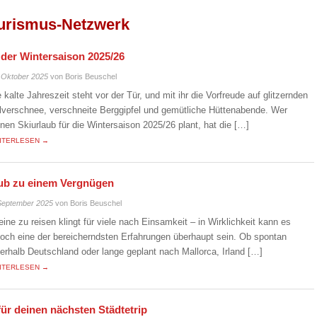
urismus-Netzwerk
n der Wintersaison 2025/26
 Oktober 2025
von Boris Beuschel
e kalte Jahreszeit steht vor der Tür, und mit ihr die Vorfreude auf glitzernden
lverschnee, verschneite Berggipfel und gemütliche Hüttenabende. Wer
inen Skiurlaub für die Wintersaison 2025/26 plant, hat die […]
ITERLESEN →
laub zu einem Vergnügen
September 2025
von Boris Beuschel
leine zu reisen klingt für viele nach Einsamkeit – in Wirklichkeit kann es
doch eine der bereicherndsten Erfahrungen überhaupt sein. Ob spontan
nerhalb Deutschland oder lange geplant nach Mallorca, Irland […]
ITERLESEN →
für deinen nächsten Städtetrip