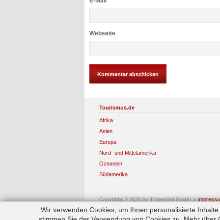
E-Mail
*
Webseite
Tourismus.de
Afrika
Asien
Europa
Nord- und Mittelamerika
Ozeanien
Südamerika
Copyright © 2026 by Triplemind GmbH
»
Impress
Wir verwenden Cookies, um Ihnen personalisierte Inhalt
stimmen Sie der Verwendung von Cookies zu. Mehr über Co