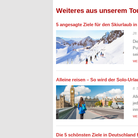
Weiteres aus unserem To
5 angesagte Ziele für den Skiurlaub i
28.
Di
Pu
se
WE
Alleine reisen – So wird der Solo-Ur
8. 
Al
je
in
WE
Die 5 schönsten Ziele in Deutschland 