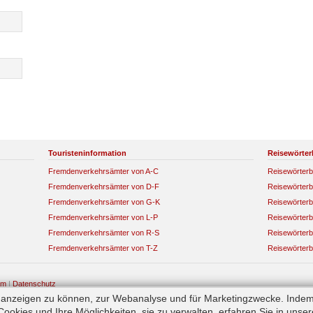
Touristeninformation
Reisewörter
Fremdenverkehrsämter von A-C
Reisewörterb
Fremdenverkehrsämter von D-F
Reisewörterb
Fremdenverkehrsämter von G-K
Reisewörterb
Fremdenverkehrsämter von L-P
Reisewörterb
Fremdenverkehrsämter von R-S
Reisewörterb
Fremdenverkehrsämter von T-Z
Reisewörterb
um
|
Datenschutz
e anzeigen zu können, zur Webanalyse und für Marketingzwecke. Indem
okies und Ihre Möglichkeiten, sie zu verwalten, erfahren Sie in unse