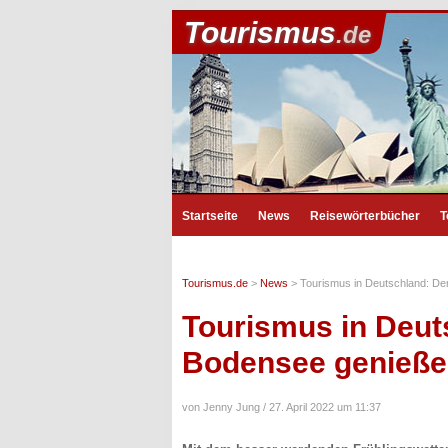
Tourismus
.de
Startseite
News
Reisewörterbücher
T
Tourismus.de
>
News
>
Tourismus in Deutschland: D
Tourismus in Deut
Bodensee genieß
von Jenny Jung /
27. April 2022 um 11:37