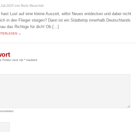
 Juli 2025
von Boris Beuschel
 hast Lust auf eine kleine Auszeit, willst Neues entdecken und dabei nicht
eich in den Flieger steigen? Dann ist ein Städtetrip innerhalb Deutschlands
nau das Richtige für dich! Ob […]
ITERLESEN →
wort
he Felder sind mit
*
markiert
genommen.