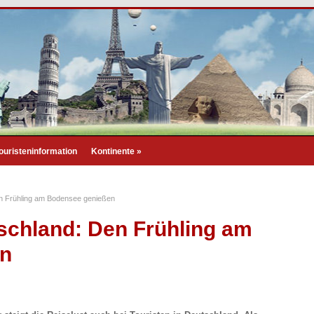
ouristeninformation
Kontinente
»
en Frühling am Bodensee genießen
schland: Den Frühling am
en