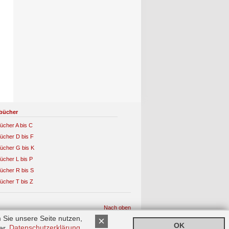
bücher
ücher A bis C
ücher D bis F
ücher G bis K
ücher L bis P
ücher R bis S
ücher T bis Z
Nach oben
 Sie unsere Seite nutzen,
×
OK
rer
Datenschutzerklärung
.