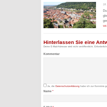
18.
Du
gl
ge
WE
Hinterlassen Sie eine Ant
Deine E-Mail-Adresse wird nicht veröffentlicht.
Erforderlic
Kommentar
Ja, die
Datenschutzerklärung
habe ich zur Kenntnis 
Name
*