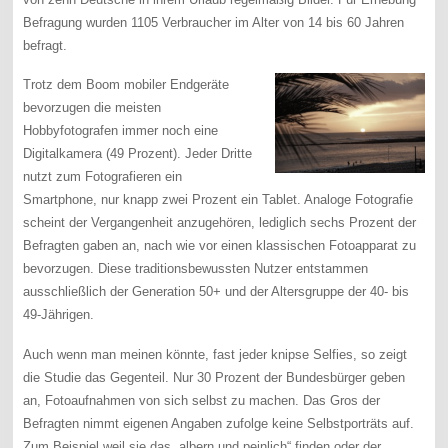
Befragung wurden 1105 Verbraucher im Alter von 14 bis 60 Jahren
befragt.
Trotz dem Boom mobiler Endgeräte
bevorzugen die meisten
Hobbyfotografen immer noch eine
Digitalkamera (49 Prozent). Jeder Dritte
nutzt zum Fotografieren ein
Smartphone, nur knapp zwei Prozent ein Tablet. Analoge Fotografie
scheint der Vergangenheit anzugehören, lediglich sechs Prozent der
Befragten gaben an, nach wie vor einen klassischen Fotoapparat zu
bevorzugen. Diese traditionsbewussten Nutzer entstammen
ausschließlich der Generation 50+ und der Altersgruppe der 40- bis
49-Jährigen.
Auch wenn man meinen könnte, fast jeder knipse Selfies, so zeigt
die Studie das Gegenteil. Nur 30 Prozent der Bundesbürger geben
an, Fotoaufnahmen von sich selbst zu machen. Das Gros der
Befragten nimmt eigenen Angaben zufolge keine Selbstporträts auf.
Zum Beispiel weil sie das „albern und peinlich“ finden oder der