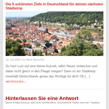
Die 5 schönsten Ziele in Deutschland für deinen nächsten
Städtetrip
18. Juli 2025
von Boris Beuschel
Du hast Lust auf eine kleine Auszeit, willst Neues entdecken und
dabei nicht gleich in den Flieger steigen? Dann ist ein Städtetrip
innerhalb Deutschlands genau das Richtige für dich! Ob […]
WEITERLESEN →
Hinterlassen Sie eine Antwort
Deine E-Mail-Adresse wird nicht veröffentlicht.
Erforderliche Felder sind mit
*
markiert