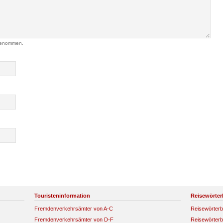
genommen.
Touristeninformation
Reisewörter
Fremdenverkehrsämter von A-C
Reisewörterb
Fremdenverkehrsämter von D-F
Reisewörterb