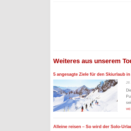
Weiteres aus unserem To
5 angesagte Ziele für den Skiurlaub i
28.
Di
Pu
se
WE
Alleine reisen – So wird der Solo-Ur