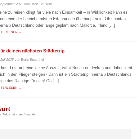
September 2025
von Boris Beuschel
leine zu reisen klingt für viele nach Einsamkeit – in Wirklichkeit kann es
doch eine der bereicherndsten Erfahrungen überhaupt sein. Ob spontan
nerhalb Deutschland oder lange geplant nach Mallorca, Irland […]
ITERLESEN →
für deinen nächsten Städtetrip
 Juli 2025
von Boris Beuschel
 hast Lust auf eine kleine Auszeit, willst Neues entdecken und dabei nicht
eich in den Flieger steigen? Dann ist ein Städtetrip innerhalb Deutschlands
nau das Richtige für dich! Ob […]
ITERLESEN →
wort
he Felder sind mit
*
markiert