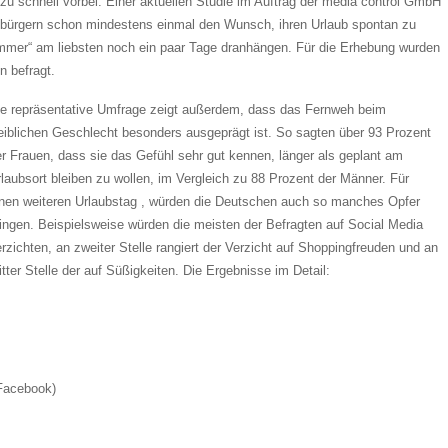
zu schnell vorbei. Einer aktuellen Studie im Auftrag der media control GmbH
esbürgern schon mindestens einmal den Wunsch, ihren Urlaub spontan zu
 immer“ am liebsten noch ein paar Tage dranhängen. Für die Erhebung wurden
n befragt.
ie repräsentative Umfrage zeigt außerdem, dass das Fernweh beim
eiblichen Geschlecht besonders ausgeprägt ist. So sagten über 93 Prozent
er Frauen, dass sie das Gefühl sehr gut kennen, länger als geplant am
laubsort bleiben zu wollen, im Vergleich zu 88 Prozent der Männer. Für
inen weiteren Urlaubstag , würden die Deutschen auch so manches Opfer
ringen. Beispielsweise würden die meisten der Befragten auf Social Media
rzichten, an zweiter Stelle rangiert der Verzicht auf Shoppingfreuden und an
itter Stelle der auf Süßigkeiten. Die Ergebnisse im Detail:
 Facebook)