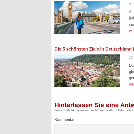
8. 
Al
je
in
WE
Die 5 schönsten Ziele in Deutschland 
18.
Du
gl
ge
WE
Hinterlassen Sie eine Ant
Deine E-Mail-Adresse wird nicht veröffentlicht.
Erforderlic
Kommentar