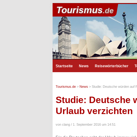
Tourismus
.de
Startseite
News
Reisewörterbücher
T
Tourismus.de
>
News
>
Studie: Deutsche würden auf 
Studie: Deutsche 
Urlaub verzichten
von clang /
1. September 2016 um 14:51