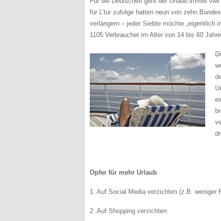
Für die Deutschen geht der Urlaub immer viel 
für L’tur zufolge hatten neun von zehn Bund
verlängern – jeder Siebte möchte „eigentlich
1105 Verbraucher im Alter von 14 bis 60 Jahre
D
w
d
Ur
e
b
ve
dr
Opfer für mehr Urlaub
1. Auf Social Media verzichten (z.B. weniger
2. Auf Shopping verzichten