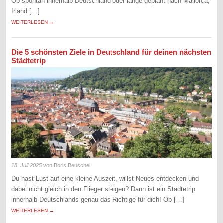
Ob spontan innerhalb Deutschland oder lange geplant nach Mallorca,
Irland […]
WEITERLESEN →
Die 5 schönsten Ziele in Deutschland für deinen nächsten
Städtetrip
18. Juli 2025
von Boris Beuschel
Du hast Lust auf eine kleine Auszeit, willst Neues entdecken und
dabei nicht gleich in den Flieger steigen? Dann ist ein Städtetrip
innerhalb Deutschlands genau das Richtige für dich! Ob […]
WEITERLESEN →