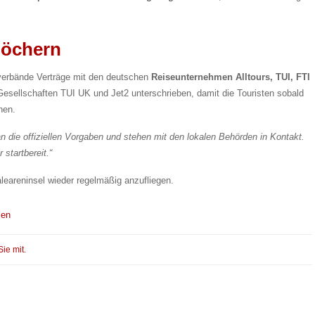
tlöchern
lverbände Verträge mit den deutschen
Reiseunternehmen Alltours, TUI, FTI
Gesellschaften TUI UK und Jet2 unterschrieben, damit die Touristen sobald
nen.
an die offiziellen Vorgaben und stehen mit den lokalen Behörden in Kontakt.
 startbereit.“
aleareninsel wieder regelmäßig anzufliegen.
ien
Sie mit.