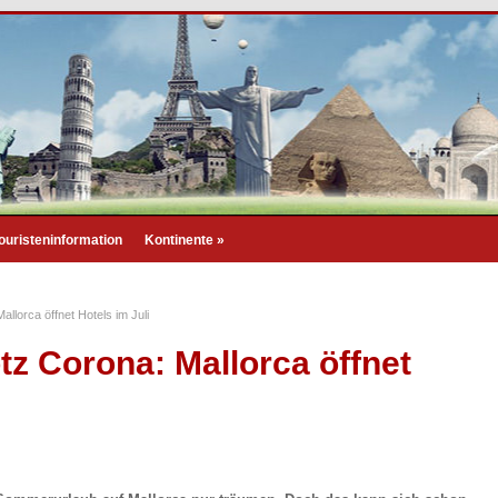
ouristeninformation
Kontinente
»
allorca öffnet Hotels im Juli
tz Corona: Mallorca öffnet