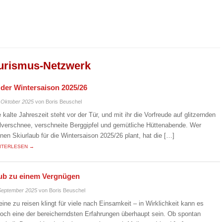
urismus-Netzwerk
n der Wintersaison 2025/26
 Oktober 2025
von Boris Beuschel
e kalte Jahreszeit steht vor der Tür, und mit ihr die Vorfreude auf glitzernden
lverschnee, verschneite Berggipfel und gemütliche Hüttenabende. Wer
inen Skiurlaub für die Wintersaison 2025/26 plant, hat die […]
ITERLESEN →
laub zu einem Vergnügen
September 2025
von Boris Beuschel
leine zu reisen klingt für viele nach Einsamkeit – in Wirklichkeit kann es
doch eine der bereicherndsten Erfahrungen überhaupt sein. Ob spontan