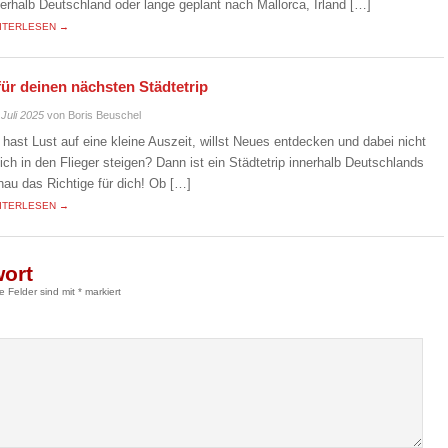
nerhalb Deutschland oder lange geplant nach Mallorca, Irland […]
ITERLESEN →
für deinen nächsten Städtetrip
 Juli 2025
von Boris Beuschel
 hast Lust auf eine kleine Auszeit, willst Neues entdecken und dabei nicht
eich in den Flieger steigen? Dann ist ein Städtetrip innerhalb Deutschlands
nau das Richtige für dich! Ob […]
ITERLESEN →
wort
he Felder sind mit
*
markiert