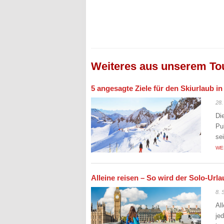
Weiteres aus unserem To
5 angesagte Ziele für den Skiurlaub i
28.
Di
Pu
se
WE
Alleine reisen – So wird der Solo-Ur
8. 
Al
je