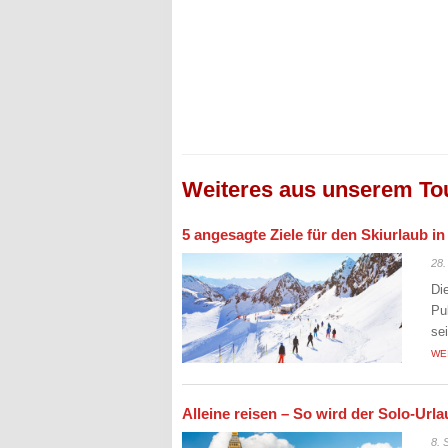
Weiteres aus unserem To
5 angesagte Ziele für den Skiurlaub i
28.
Di
Pu
se
WE
Alleine reisen – So wird der Solo-Ur
8. 