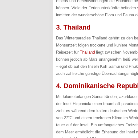
Fincas und Ferienwohnungen die Hotellerie de
können. Viele der Ferienunterkünfte befinden
inmitten der wunderschöne Flora und Fauna de
3. Thailand
Das Winterparadies Thailand gehört zu den b
Monsunzeit folgen trockene und kühlere Monat
Reisezeit für
Thailand
liegt zwischen November
können jedoch ab März unangenehm heiß werde
– egal ob auf den Inseln Koh Samui und Phuk
auch zahlreiche günstige Übernachtungsmöglic
4. Dominikanische Republ
Mit kilometerlangen Sandstränden, azurblau
der Insel Hispaniola einen traumhaft paradies
zieht es während dem kalten deutschen Winter
von 27°C und einem trockenen Klima im Winter
teuer auf der Insel. Ein umfangreiches Freiz
dem Meer ermöglicht die Erhebung der Insel m