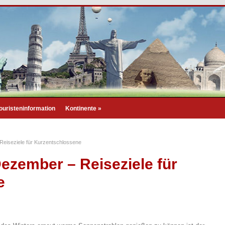
ouristeninformation
Kontinente
»
eiseziele für Kurzentschlossene
ezember – Reiseziele für
e