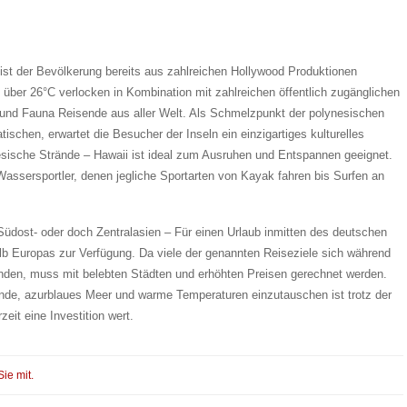
 ist der Bevölkerung bereits aus zahlreichen Hollywood Produktionen
ber 26°C verlocken in Kombination mit zahlreichen öffentlich zugänglichen
ra und Fauna Reisende aus aller Welt. Als Schmelzpunkt der polynesischen
ischen, erwartet die Besucher der Inseln ein einzigartiges kulturelles
esische Strände – Hawaii ist ideal zum Ausruhen und Entspannen geeignet.
Wassersportler, denen jegliche Sportarten von Kayak fahren bis Surfen an
 Südost- oder doch Zentralasien – Für einen Urlaub inmitten des deutschen
lb Europas zur Verfügung. Da viele der genannten Reiseziele sich während
nden, muss mit belebten Städten und erhöhten Preisen gerechnet werden.
nde, azurblaues Meer und warme Temperaturen einzutauschen ist trotz der
eit eine Investition wert.
Sie mit.