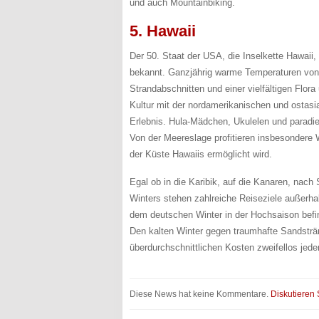
und auch Mountainbiking.
5. Hawaii
Der 50. Staat der USA, die Inselkette Hawaii,
bekannt. Ganzjährig warme Temperaturen von ü
Strandabschnitten und einer vielfältigen Flo
Kultur mit der nordamerikanischen und ostasiat
Erlebnis. Hula-Mädchen, Ukulelen und paradi
Von der Meereslage profitieren insbesondere 
der Küste Hawaiis ermöglicht wird.
Egal ob in die Karibik, auf die Kanaren, nach
Winters stehen zahlreiche Reiseziele außerha
dem deutschen Winter in der Hochsaison befi
Den kalten Winter gegen traumhafte Sandsträ
überdurchschnittlichen Kosten zweifellos jederz
Diese News hat keine Kommentare.
Diskutieren 