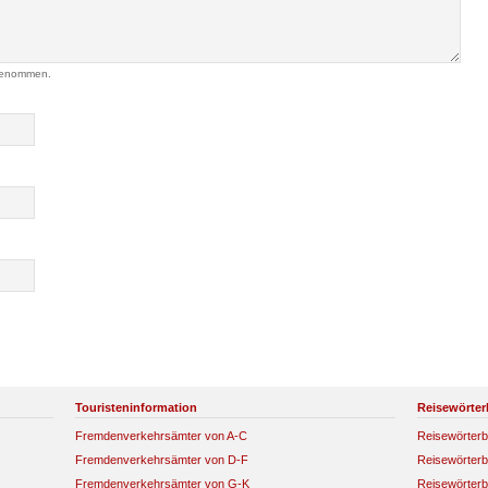
genommen.
Touristeninformation
Reisewörter
Fremdenverkehrsämter von A-C
Reisewörterb
Fremdenverkehrsämter von D-F
Reisewörterb
Fremdenverkehrsämter von G-K
Reisewörterb