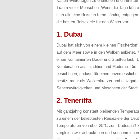
Kalten Wintertagen zu entfliehen und inmitte
Traum vieler Menschen. Wenn die Tage kürze
sich alle eine Reise in ferne Länder, entgegen
die besten Reiseziele für den Winter vor:
1. Dubai
Dubai hat sich von einem kleinen Fischerdorf 
auf dem Meer sowie in den Wolken anbietet. 
einen Kombinierten Bade- und Städteurlaub. D
Kombination aus Tradition und Moderne. Die
besichtigen, sodass für einen unvergesslich
besitzt mehr als Wolkenkratzer und einzigarti
Sehenswürdigkeiten und Moscheen der Stadt 
2. Teneriffa
Mit ganzjährig konstant bleibenden Temperatu
zu einem der beliebtesten Reiseziele der Deu
Temperaturen von über 25°C zum Badespaß zu 
vergleichsweise trockenen und sonnenreichen