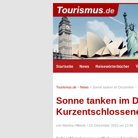
Tourismus
.de
Startseite
News
Reisewörterbücher
T
Tourismus.de
>
News
>
Sonne tanken im Dezember – R
Sonne tanken im D
Kurzentschlossen
von Martina Hilberts /
15. Dezember 2015 um 13:46