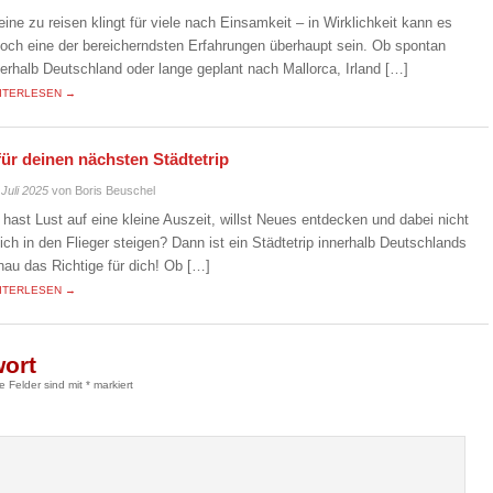
leine zu reisen klingt für viele nach Einsamkeit – in Wirklichkeit kann es
doch eine der bereicherndsten Erfahrungen überhaupt sein. Ob spontan
nerhalb Deutschland oder lange geplant nach Mallorca, Irland […]
ITERLESEN →
für deinen nächsten Städtetrip
 Juli 2025
von Boris Beuschel
 hast Lust auf eine kleine Auszeit, willst Neues entdecken und dabei nicht
eich in den Flieger steigen? Dann ist ein Städtetrip innerhalb Deutschlands
nau das Richtige für dich! Ob […]
ITERLESEN →
wort
he Felder sind mit
*
markiert