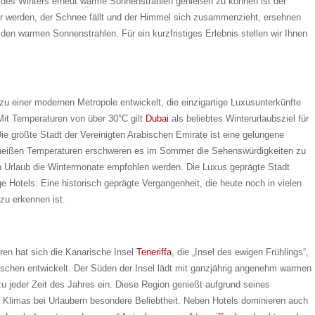
n des Winters erneut warme Sonnenstrahlen genießen zu können ist der
r werden, der Schnee fällt und der Himmel sich zusammenzieht, ersehnen
 den warmen Sonnenstrahlen. Für ein kurzfristiges Erlebnis stellen wir Ihnen
zu einer modernen Metropole entwickelt, die einzigartige Luxusunterkünfte
Mit Temperaturen von über 30°C gilt
Dubai
als beliebtes Winterurlaubsziel für
ie größte Stadt der Vereinigten Arabischen Emirate ist eine gelungene
 heißen Temperaturen erschweren es im Sommer die Sehenswürdigkeiten zu
en Urlaub die Wintermonate empfohlen werden. Die Luxus geprägte Stadt
ge Hotels: Eine historisch geprägte Vergangenheit, die heute noch in vielen
zu erkennen ist.
ren hat sich die Kanarische Insel
Teneriffa
, die „Insel des ewigen Frühlings“,
tschen entwickelt. Der Süden der Insel lädt mit ganzjährig angenehm warmen
jeder Zeit des Jahres ein. Diese Region genießt aufgrund seines
 Klimas bei Urlaubern besondere Beliebtheit. Neben Hotels dominieren auch