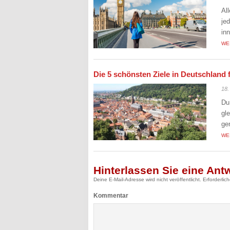
Al
je
in
WE
Die 5 schönsten Ziele in Deutschland 
18.
Du
gl
ge
WE
Hinterlassen Sie eine Ant
Deine E-Mail-Adresse wird nicht veröffentlicht.
Erforderlic
Kommentar