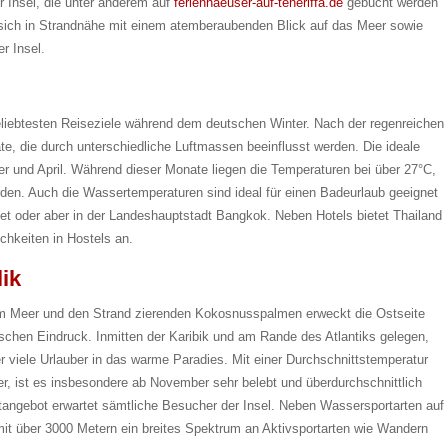
r Insel, die unter anderem auf
ferienhaeuser-auf-teneriffa.de
gebucht werden
 sich in Strandnähe mit einem atemberaubenden Blick auf das Meer sowie
r Insel.
eliebtesten Reiseziele während dem deutschen Winter. Nach der regenreichen
e, die durch unterschiedliche Luftmassen beeinflusst werden. Die ideale
 und April. Während dieser Monate liegen die Temperaturen bei über 27°C,
n. Auch die Wassertemperaturen sind ideal für einen Badeurlaub geeignet
et oder aber in der Landeshauptstadt Bangkok. Neben Hotels bietet Thailand
hkeiten in Hostels an.
ik
em Meer und den Strand zierenden Kokosnusspalmen erweckt die Ostseite
ischen Eindruck. Inmitten der Karibik und am Rande des Atlantiks gelegen,
 viele Urlauber in das warme Paradies. Mit einer Durchschnittstemperatur
, ist es insbesondere ab November sehr belebt und überdurchschnittlich
eitangebot erwartet sämtliche Besucher der Insel. Neben Wassersportarten auf
it über 3000 Metern ein breites Spektrum an Aktivsportarten wie Wandern