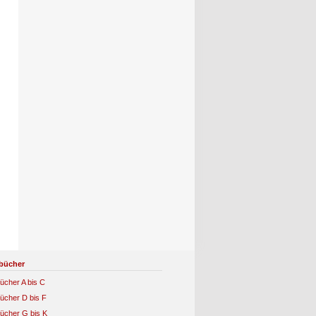
bücher
ücher A bis C
ücher D bis F
ücher G bis K