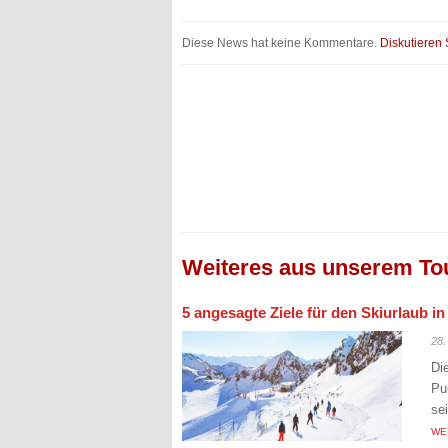
Diese News hat keine Kommentare.
Diskutieren 
Weiteres aus unserem To
5 angesagte Ziele für den Skiurlaub i
28.
Di
Pu
se
WE