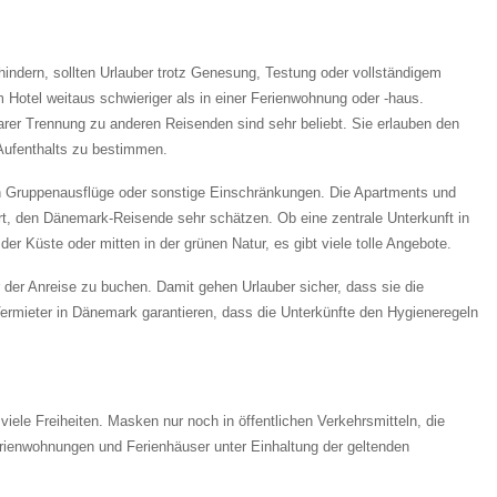
hindern, sollten Urlauber trotz Genesung, Testung oder vollständigem
m Hotel weitaus schwieriger als in einer Ferienwohnung oder -haus.
rer Trennung zu anderen Reisenden sind sehr beliebt. Sie erlauben den
 Aufenthalts zu bestimmen.
en Gruppenausflüge oder sonstige Einschränkungen. Die Apartments und
rt, den Dänemark-Reisende sehr schätzen. Ob eine zentrale Unterkunft in
er Küste oder mitten in der grünen Natur, es gibt viele tolle Angebote.
 der Anreise zu buchen. Damit gehen Urlauber sicher, dass sie die
Vermieter in Dänemark garantieren, dass die Unterkünfte den Hygieneregeln
le Freiheiten. Masken nur noch in öffentlichen Verkehrsmitteln, die
rienwohnungen und Ferienhäuser unter Einhaltung der geltenden