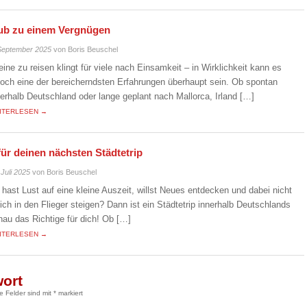
laub zu einem Vergnügen
September 2025
von Boris Beuschel
leine zu reisen klingt für viele nach Einsamkeit – in Wirklichkeit kann es
doch eine der bereicherndsten Erfahrungen überhaupt sein. Ob spontan
nerhalb Deutschland oder lange geplant nach Mallorca, Irland […]
ITERLESEN →
für deinen nächsten Städtetrip
 Juli 2025
von Boris Beuschel
 hast Lust auf eine kleine Auszeit, willst Neues entdecken und dabei nicht
eich in den Flieger steigen? Dann ist ein Städtetrip innerhalb Deutschlands
nau das Richtige für dich! Ob […]
ITERLESEN →
wort
he Felder sind mit
*
markiert