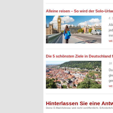
Alleine reisen – So wird der Solo-Ur
8. 
Al
je
in
WE
Die 5 schönsten Ziele in Deutschland 
18.
Du
gl
ge
WE
Hinterlassen Sie eine Ant
Deine E-Mail-Adresse wird nicht veröffentlicht.
Erforderlic