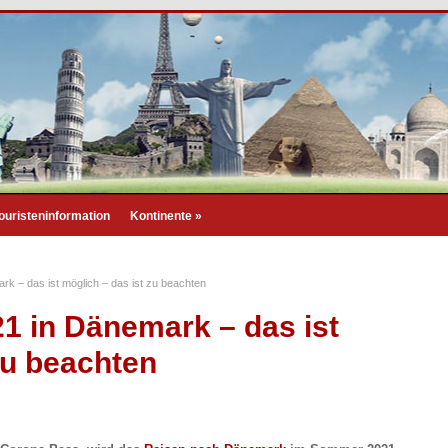
ouristeninformation
Kontinente
»
k – das ist möglich – das ist zu beachten
 in Dänemark – das ist
zu beachten