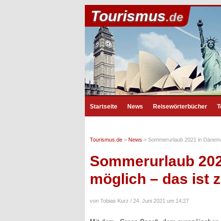
Tourismus
.de
Startseite
News
Reisewörterbücher
T
Tourismus.de
>
News
>
Sommerurlaub 2021 in Dänemar
Sommerurlaub 2021
möglich – das ist 
von Tobias Kurz /
24. Juni 2021 um 14:27