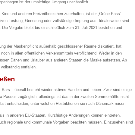
penhagen ist der umsichtige Umgang unerlässlich.
Kino und anderen Freizeitbereichen zu erhalten, ist der „Grüne Pass“
iven Testung, Genesung oder vollständige Impfung aus. Idealerweise sind
. Die Vorgabe bleibt bis einschließlich zum 31. Juli 2021 bestehen und
ng der Maskenpflicht außerhalb geschlossener Räume diskutiert, hat
och in allen öffentlichen Verkehrsmitteln verpflichtend. Weder in den
üssen Dänen und Urlauber aus anderen Staaten die Maske aufsetzen. Ab
ollständig entfallen.
ießen
s, Bars – überall besteht wieder aktives Handeln und Leben. Zwar sind einige
-Passes zugänglich, allerdings ist das in der zweiten Sommerhälfte nicht
selbst entscheiden, unter welchen Restriktionen sie nach Dänemark reisen.
als in anderen EU-Staaten. Kurzfristige Änderungen können eintreten,
 auch regionale und kommunale Vorgaben beachten müssen. Einzusehen sind