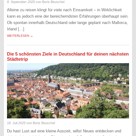
8. September 2025
von Boris Beuschel
Alleine zu reisen klingt für viele nach Einsamkeit – in Wirklichkeit
kann es jedoch eine der bereicherndsten Erfahrungen überhaupt sein.
Ob spontan innerhalb Deutschland oder lange geplant nach Mallorca,
Irland […]
WEITERLESEN →
Die 5 schönsten Ziele in Deutschland für deinen nächsten
Städtetrip
18. Juli 2025
von Boris Beuschel
Du hast Lust auf eine kleine Auszeit, willst Neues entdecken und