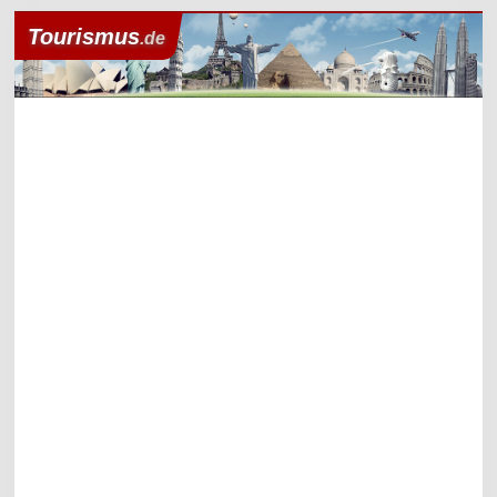
Tourismus
.de