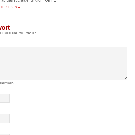
nau das Richtige für dich! Ob […]
ITERLESEN →
wort
he Felder sind mit
*
markiert
genommen.