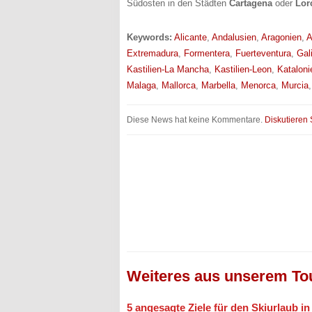
Südosten in den Städten
Cartagena
oder
Lor
Keywords:
Alicante
,
Andalusien
,
Aragonien
,
A
Extremadura
,
Formentera
,
Fuerteventura
,
Gal
Kastilien-La Mancha
,
Kastilien-Leon
,
Kataloni
Malaga
,
Mallorca
,
Marbella
,
Menorca
,
Murcia
Diese News hat keine Kommentare.
Diskutieren 
Weiteres aus unserem To
5 angesagte Ziele für den Skiurlaub i