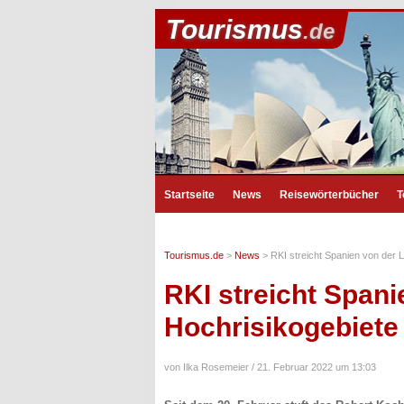
Tourismus
.de
Startseite
News
Reisewörterbücher
T
Tourismus.de
>
News
>
RKI streicht Spanien von der L
RKI streicht Spani
Hochrisikogebiete
von Ilka Rosemeier /
21. Februar 2022 um 13:03