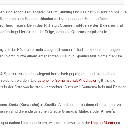
en sich schon seit längerer Zeit im Sinkflug und das hat nun endlich positive
 So dürfen sich Spanien-Urlauber seit vergangenem Sonntag über
schland
freuen. Denn das RKI stuft
Spanien inklusive der Balearen und
ochrisikogebiet ein mit der Folge, dass die
Quarantänepflicht in
ng
vor der Rückreise mehr ausgefüllt werden. Die Einreisebestimmungen
n. Somit dürfte einem entspannten Urlaub in Spanien fast nichts mehr im
? Spanien ist ein überwiegend katholisch geprägtes Land, weshalb die
zelebriert werden. Die
autonome Gemeinschaft Andalusien
gilt als die
ch in der Osterwoche stark vermarktet. Auch weil Sonnenschein und Frühling
ana Santa (Karwoche)
in
Sevilla
. Allerdings ist es dann oftmals sehr voll.
Spanien sind die andalusischen Städte
Granada, Málaga
oder
Almería
.
panischen Regionen feiern, wie beispielsweise in der
Region Murcia
im