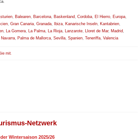
ca
.
sturien
,
Balearen
,
Barcelona
,
Baskenland
,
Cordoba
,
El Hierro
,
Europa
,
icien
,
Gran Canaria
,
Granada
,
Ibiza
,
Kanarische Inseln
,
Kantabrien
,
en
,
La Gomera
,
La Palma
,
La Rioja
,
Lanzarote
,
Lloret de Mar
,
Madrid
,
,
Navarra
,
Palma de Mallorca
,
Sevilla
,
Spanien
,
Teneriffa
,
Valencia
Sie mit.
urismus-Netzwerk
n der Wintersaison 2025/26