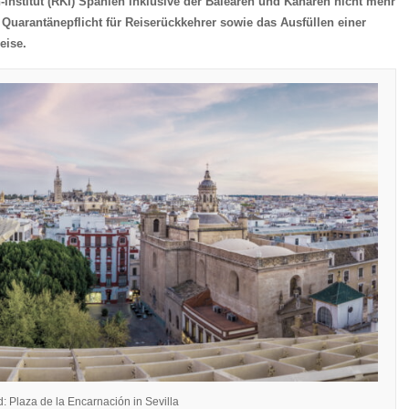
-Institut (RKI) Spanien inklusive der Balearen und Kanaren nicht mehr
e Quarantänepflicht für Reiserückkehrer sowie das Ausfüllen einer
eise.
d: Plaza de la Encarnación in Sevilla