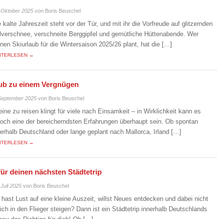
 Oktober 2025
von Boris Beuschel
e kalte Jahreszeit steht vor der Tür, und mit ihr die Vorfreude auf glitzernden
lverschnee, verschneite Berggipfel und gemütliche Hüttenabende. Wer
inen Skiurlaub für die Wintersaison 2025/26 plant, hat die […]
ITERLESEN →
laub zu einem Vergnügen
September 2025
von Boris Beuschel
leine zu reisen klingt für viele nach Einsamkeit – in Wirklichkeit kann es
doch eine der bereicherndsten Erfahrungen überhaupt sein. Ob spontan
nerhalb Deutschland oder lange geplant nach Mallorca, Irland […]
ITERLESEN →
für deinen nächsten Städtetrip
 Juli 2025
von Boris Beuschel
 hast Lust auf eine kleine Auszeit, willst Neues entdecken und dabei nicht
eich in den Flieger steigen? Dann ist ein Städtetrip innerhalb Deutschlands