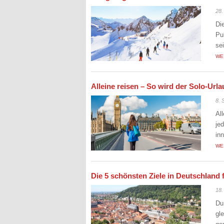
28.
Di
Pu
se
WE
Alleine reisen – So wird der Solo-Ur
8. 
Al
je
in
WE
Die 5 schönsten Ziele in Deutschland 
18.
Du
gl