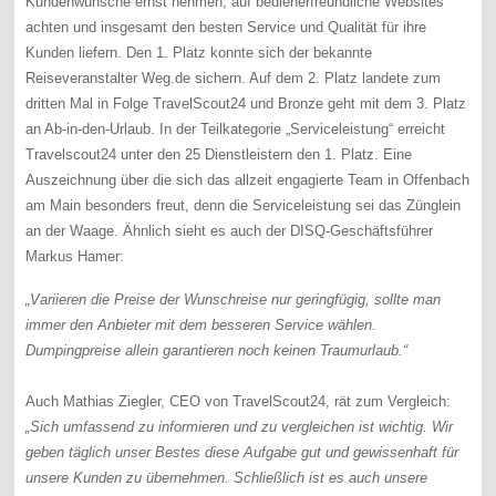
Kundenwünsche ernst nehmen, auf bedienerfreundliche Websites
achten und insgesamt den besten Service und Qualität für ihre
Kunden liefern. Den 1. Platz konnte sich der bekannte
Reiseveranstalter Weg.de sichern. Auf dem 2. Platz landete zum
dritten Mal in Folge TravelScout24 und Bronze geht mit dem 3. Platz
an Ab-in-den-Urlaub. In der Teilkategorie „Serviceleistung“ erreicht
Travelscout24 unter den 25 Dienstleistern den 1. Platz. Eine
Auszeichnung über die sich das allzeit engagierte Team in Offenbach
am Main besonders freut, denn die Serviceleistung sei das Zünglein
an der Waage. Ähnlich sieht es auch der DISQ-Geschäftsführer
Markus Hamer:
„Variieren die Preise der Wunschreise nur geringfügig, sollte man
immer den Anbieter mit dem besseren Service wählen.
Dumpingpreise allein garantieren noch keinen Traumurlaub.“
Auch Mathias Ziegler, CEO von TravelScout24, rät zum Vergleich:
„Sich umfassend zu informieren und zu vergleichen ist wichtig. Wir
geben täglich unser Bestes diese Aufgabe gut und gewissenhaft für
unsere Kunden zu übernehmen. Schließlich ist es auch unsere