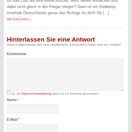
Du hast Lust auf eine kleine Auszeit, willst Neues entdecken und
dabei nicht gleich in den Flieger steigen? Dann ist ein Städtetrip
innerhalb Deutschlands genau das Richtige für dich! Ob […]
WEITERLESEN →
Hinterlassen Sie eine Antwort
Deine E-Mail-Adresse wird nicht veröffentlicht.
Erforderliche Felder sind mit
*
markiert
Kommentar
Ja, die
Datenschutzerklärung
habe ich zur Kenntnis genommen.
Name
*
E-Mail
*