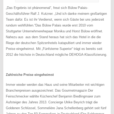
„Das Ergebnis ist phänomenal“, freut sich Bülow Palais-
Geschäftsführer Ralf J. Kutzner. „Und ich danke meinem großartigen
Team dafür. Es ist ihr Verdienst, wenn sich Gäste bei uns jederzeit
rundum wohlfühlen.“Das Bülow Palais wurde erst 2010 vom
Stuttgarter Unternehmerehepaar Monika und Horst Bülow eröffnet.
Nahezu aus aus dem Stand heraus hat sich das Hotel in die die
Riege der deutschen Spitzenhotels katapultiert und immer wieder
Preise eingeheimst. Mit „Fünfsterne Superior“ trägt es bereits seit
2012 die höchste in Deutschland mögliche DEHOGA-Klassifizierung.
Zahlreiche Preise eingeheimst
Immer wieder werden das Haus und seine Mitarbeiter mit wichtigen
Branchenpreisen ausgezeichnet: Das Gourmetmagazin Der
Feinschmecker wählte Küchenchef Benjamin Biedlingmaier zum
Aufsteiger des Jahres 2013. Concierge Ulrike Beyrich trägt die
Goldenen Schlüssel, Sommelière Jana Schellenberg gehört seit fünf
Jahren zu den Top-50-Sommeliers in Deutschland (Der Schlemmer