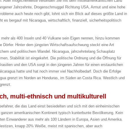
. Aber möglicherweise verbinden Sie mit dem mittelamerikanischen Land
rgangener Jahrzehnte, Drogenschmuggel Richtung USA, Armut und eine hohe
obleme auch heute noch gibt, lohnt sich ein Blick auf dieses größte Land in
 es bergauf mit Nicaragua, wirtschaftlich, finanziell, sicherheitspolitisch
mehr als 400 Inseln und 40 Vulkane sein Eigen nennen, hinzu kommen
ge Dörfer. Hinter dem jüngsten Wirtschaftsaufschwung steckt eine Art
lichem und politischem Wandel. Nicaragua, jahrzehntelang Schauplatz
men, Stabilität ist eingekehrt. Die politische Ordnung und die Öffnung für
rasilien und den USA sorgt in den jüngeren Jahren für einen erstaunlichen
icaragua hatte und hat noch immer viel Nachholbedarf. Doch die Erfolge
ragua grenzt im Norden an Honduras, im Süden an Costa Rica. Westlich und
grenzt.
ch, multi-ethnisch und multikulturell
ahrer, die das Land einst besiedelten und sich mit den einheimischen
en ganzen amerikanischen Kontinent typisch kunterbunte Bevölkerung. Kein
ten Einwanderer aus mehr als 100 Ländern in Europa, Asien und Amerika.
Mestizen, knapp 20% Weiße, meist mit spanischen, aber auch