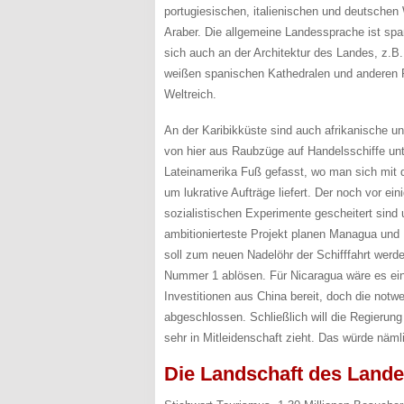
portugiesischen, italienischen und deutsche
Araber. Die allgemeine Landessprache ist spa
sich auch an der Architektur des Landes, z.
weißen spanischen Kathedralen und anderen 
Weltreich.
An der Karibikküste sind auch afrikanische un
von hier aus Raubzüge auf Handelsschiffe unt
Lateinamerika Fuß gefasst, wo man sich mit d
um lukrative Aufträge liefert. Der noch vor ei
sozialistischen Experimente gescheitert sind
ambitionierteste Projekt planen Managua un
soll zum neuen Nadelöhr der Schifffahrt wer
Nummer 1 ablösen. Für Nicaragua wäre es ein
Investitionen aus China bereit, doch die no
abgeschlossen. Schließlich will die Regierung
sehr in Mitleidenschaft zieht. Das würde nä
Die Landschaft des Landes