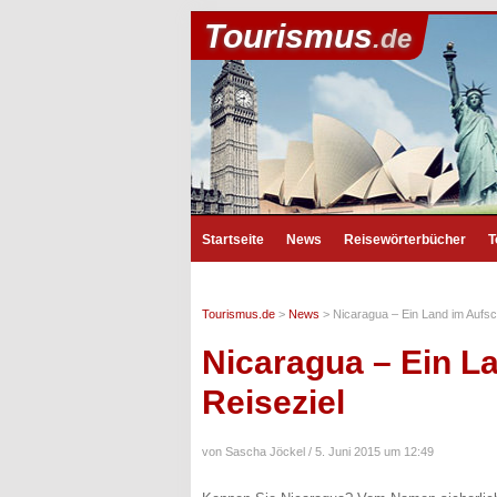
Tourismus
.de
Startseite
News
Reisewörterbücher
T
Tourismus.de
>
News
>
Nicaragua – Ein Land im Aufsc
Nicaragua – Ein L
Reiseziel
von Sascha Jöckel /
5. Juni 2015 um 12:49