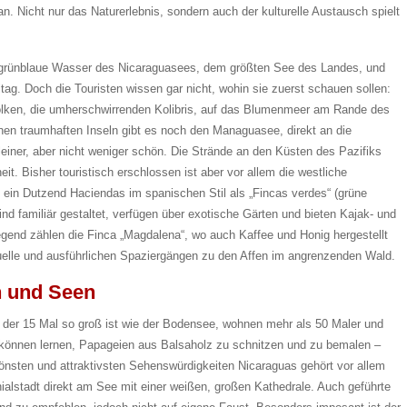
an. Nicht nur das Naturerlebnis, sondern auch der kulturelle Austausch spielt
s grünblaue Wasser des Nicaraguasees, dem größten See des Landes, und
ag. Doch die Touristen wissen gar nicht, wohin sie zuerst schauen sollen:
olken, die umherschwirrenden Kolibris, auf das Blumenmeer am Rande des
n traumhaften Inseln gibt es noch den Managuasee, direkt an die
leiner, aber nicht weniger schön. Die Strände an den Küsten des Pazifiks
it. Bisher touristisch erschlossen ist aber vor allem die westliche
ein Dutzend Haciendas im spanischen Stil als „Fincas verdes“ (grüne
d familiär gestaltet, verfügen über exotische Gärten und bieten Kajak- und
gend zählen die Finca „Magdalena“, wo auch Kaffee und Honig hergestellt
uelle und ausführlichen Spaziergängen zu den Affen im angrenzenden Wald.
n und Seen
 der 15 Mal so groß ist wie der Bodensee, wohnen mehr als 50 Maler und
können lernen, Papageien aus Balsaholz zu schnitzen und zu bemalen –
önsten und attraktivsten Sehenswürdigkeiten Nicaraguas gehört vor allem
ialstadt direkt am See mit einer weißen, großen Kathedrale. Auch geführte