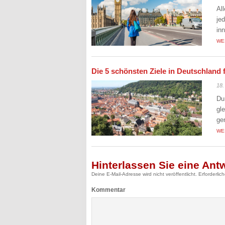
Al
je
in
WE
Die 5 schönsten Ziele in Deutschland 
18.
Du
gl
ge
WE
Hinterlassen Sie eine Ant
Deine E-Mail-Adresse wird nicht veröffentlicht.
Erforderlic
Kommentar