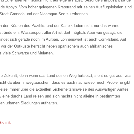
 zu empfehlen, jedoch nicht auf eigene Faust. Besonders imposant ist der
 de Apoyo. Vom höher gelegenen Kraterrand mit seinen Ausflugslokalen sind
e Stadt Granada und der Nicaragua-See zu erkennen.
den Küsten des Pazifiks und der Karibik laden nicht nur das warme
rände ein. Wassersport aller Art ist dort möglich. Aber wie gesagt, die
findet sich gerade noch im Aufbau. Lohnenswert ist auch Corn-Island. Auf
t vor der Ostküste herrscht neben spanischem auch afrikanisches
s viele Schwarze und Mulatten.
die Zukunft, denn wenn das Land seinen Weg fortsetzt, sieht es gut aus, was
r nicht darüber hinwegtäuschen, dass es auch nachwievor noch Probleme gibt.
r Reise immer über die aktuellen Sicherheitshinweise des Auswärtigen Amtes
 alleine durchs Land reisen und sich nachts nicht alleine in bestimmten
en urbanen Siedlungen aufhalten.
Sie mit.