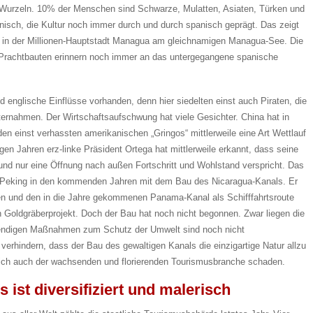
n Wurzeln. 10% der Menschen sind Schwarze, Mulatten, Asiaten, Türken und
nisch, die Kultur noch immer durch und durch spanisch geprägt. Das zeigt
B. in der Millionen-Hauptstadt Managua am gleichnamigen Managua-See. Die
Prachtbauten erinnern noch immer an das untergegangene spanische
d englische Einflüsse vorhanden, denn hier siedelten einst auch Piraten, die
ernahmen. Der Wirtschaftsaufschwung hat viele Gesichter. China hat in
en einst verhassten amerikanischen „Gringos“ mittlerweile eine Art Wettlauf
nigen Jahren erz-linke Präsident Ortega hat mittlerweile erkannt, dass seine
 und nur eine Öffnung nach außen Fortschritt und Wohlstand verspricht. Das
d Peking in den kommenden Jahren mit dem Bau des Nicaragua-Kanals. Er
den und den in die Jahre gekommenen Panama-Kanal als Schifffahrtsroute
 Goldgräberprojekt. Doch der Bau hat noch nicht begonnen. Zwar liegen die
twendigen Maßnahmen zum Schutz der Umwelt sind noch nicht
 verhindern, dass der Bau des gewaltigen Kanals die einzigartige Natur allzu
mlich auch der wachsenden und florierenden Tourismusbranche schaden.
 ist diversifiziert und malerisch