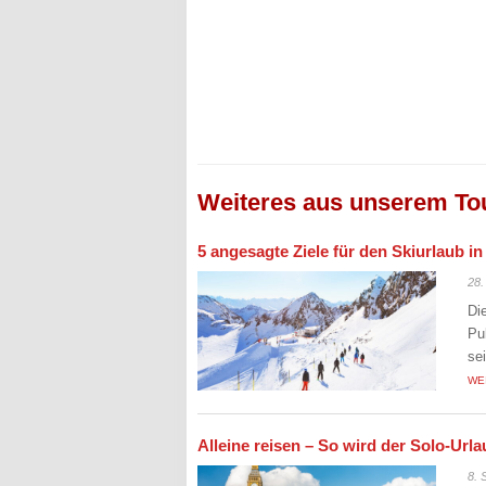
Weiteres aus unserem To
5 angesagte Ziele für den Skiurlaub i
28.
Di
Pu
se
WE
Alleine reisen – So wird der Solo-Ur
8. 