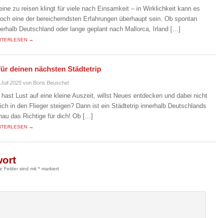
leine zu reisen klingt für viele nach Einsamkeit – in Wirklichkeit kann es
doch eine der bereicherndsten Erfahrungen überhaupt sein. Ob spontan
nerhalb Deutschland oder lange geplant nach Mallorca, Irland […]
ITERLESEN →
für deinen nächsten Städtetrip
 Juli 2025
von Boris Beuschel
 hast Lust auf eine kleine Auszeit, willst Neues entdecken und dabei nicht
eich in den Flieger steigen? Dann ist ein Städtetrip innerhalb Deutschlands
nau das Richtige für dich! Ob […]
ITERLESEN →
wort
he Felder sind mit
*
markiert