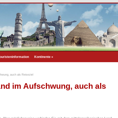
ouristeninformation
Kontinente
»
hwung, auch als Reiseziel
and im Aufschwung, auch als