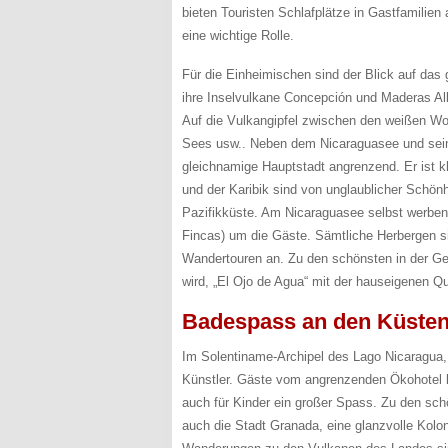
bieten Touristen Schlafplätze in Gastfamilien 
eine wichtige Rolle.
Für die Einheimischen sind der Blick auf da
ihre Inselvulkane Concepción und Maderas Allt
Auf die Vulkangipfel zwischen den weißen W
Sees usw.. Neben dem Nicaraguasee und seine
gleichnamige Hauptstadt angrenzend. Er ist k
und der Karibik sind von unglaublicher Schönhe
Pazifikküste. Am Nicaraguasee selbst werben 
Fincas) um die Gäste. Sämtliche Herbergen sin
Wandertouren an. Zu den schönsten in der Ge
wird, „El Ojo de Agua“ mit der hauseigenen Q
Badespass an den Küste
Im Solentiname-Archipel des Lago Nicaragua,
Künstler. Gäste vom angrenzenden Ökohotel 
auch für Kinder ein großer Spass. Zu den sch
auch die Stadt Granada, eine glanzvolle Kolon