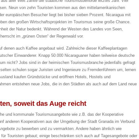
aus aller Welt zählte die staatliche Tourismusbehörde letztes Jahr. Vier
esen. Neun von zehn Touristen kommen aus den mittelamerikanischen
er europäischen Besucher liegt bei bisher sieben Prozent. Nicaragua mit
neben den großen Wirtschaftsprojekten im Tourismus seine große Chance.
önheit der Natur bedenkt. Während der Westen des Landes von Seen,
herrscht im „grünen Osten“ der Regenwald vor.
 denen auch Kaffee angebaut wird. Zahlreiche dieser Kaffeeplantagen
eutscher Einwanderer. Knapp 50.000 Nicaraguaner haben teilweise deutsche
um nicht? Jobs sind in der heimischen Tourismusbranche jedenfalls gefragt
 selten schulen sogar Juristen und Ingenieure zu Fremdenführern um, lernen
Ausland kaufen Gründstücke und eröffnen Hotels, Hostels und
hmen entstehen neue Jobs, die in den Städten als auch auf dem Land neue
ten, soweit das Auge reicht
liche und kommunale Tourismusangebote wie z.B. das der Kooperative
 fünf anderen Kooperativen aus der Umgebung der Stadt Granada im Verbund
Angebote zu bewerben und zu vermarkten. Andere haben ähnlich wie
e für Touristen gebaut; einige beschränken sich auch auf Tagesangebote oder