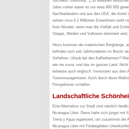
Stichwort Tourismus. 1,30 Millionen Besucher 
Jahre vorher waren es nur etwa 800 000 gew
Nachbarländern und aus den USA, der Anteil d
seinen circa 6,2 Millionen Einwohnern sieht 
Kein Wunder, wenn man die Vielfalt und Sch
Steppe, Weiden und Vulkanen dominiert wird, 
Hinzu kommen die malerischen Berghänge, auf
befinden sich seit Jahrhunderten im Besitz d
Vorfahren. Urlaub bei den Kaffeefarmern? War
wie nie zuvor, und das im ganzen Land. Nicht
teilweise auch englisch. Investoren aus dem 
Tourismusagenturen. Auch durch diese Maßna
Perspektiven schaffen.
Landschaftliche Schönhei
Eine Alternative zur Stadt sind nämlich länd
Nicaragua Libre. Diese hatte sich jüngst mit
Tierra y Agua organisiert, um zusammen die 
Nicaragua Libre mit Fördergeldern Unterkünft