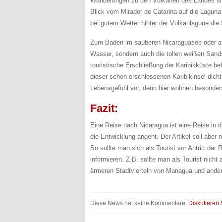
Wanderungen zu den Vulkanen des Landes sind
Blick vom Mirador de Catarina auf die Laguna
bei gutem Wetter hinter der Vulkanlagune di
Zum Baden im sauberen Nicaraguasee oder an 
Wasser, sondern auch die tollen weißen Sandst
touristische Erschließung der Karibikküste be
dieser schon erschlossenen Karibikinsel dich
Lebensgefühl vor, denn hier wohnen besonder
Fazit:
Eine Reise nach Nicaragua ist eine Reise in 
die Entwicklung angeht. Der Artikel soll abe
So sollte man sich als Tourist vor Antritt de
informieren. Z.B. sollte man als Tourist nicht
ärmeren Stadtvierteln von Managua und ander
Diese News hat keine Kommentare.
Diskutieren 