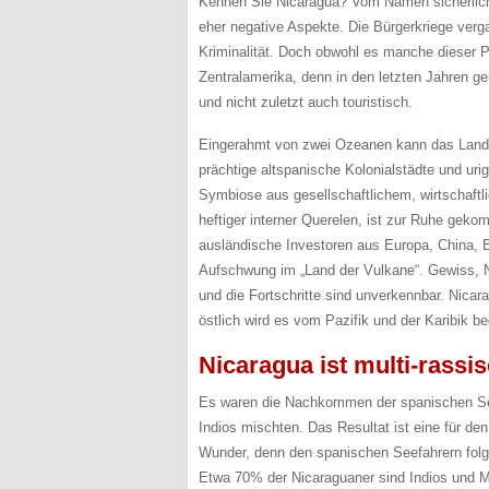
Kennen Sie Nicaragua? Vom Namen sicherlich
eher negative Aspekte. Die Bürgerkriege ve
Kriminalität. Doch obwohl es manche dieser Pr
Zentralamerika, denn in den letzten Jahren geht
und nicht zuletzt auch touristisch.
Eingerahmt von zwei Ozeanen kann das Land 
prächtige altspanische Kolonialstädte und uri
Symbiose aus gesellschaftlichem, wirtschaft
heftiger interner Querelen, ist zur Ruhe gekom
ausländische Investoren aus Europa, China, B
Aufschwung im „Land der Vulkane“. Gewiss, N
und die Fortschritte sind unverkennbar. Nica
östlich wird es vom Pazifik und der Karibik be
Nicaragua ist multi-rassis
Es waren die Nachkommen der spanischen Seef
Indios mischten. Das Resultat ist eine für d
Wunder, denn den spanischen Seefahrern folg
Etwa 70% der Nicaraguaner sind Indios und 