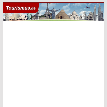
Tourismus
.de