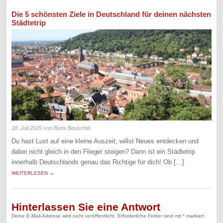
Die 5 schönsten Ziele in Deutschland für deinen nächsten
Städtetrip
18. Juli 2025
von Boris Beuschel
Du hast Lust auf eine kleine Auszeit, willst Neues entdecken und
dabei nicht gleich in den Flieger steigen? Dann ist ein Städtetrip
innerhalb Deutschlands genau das Richtige für dich! Ob […]
WEITERLESEN →
Hinterlassen Sie eine Antwort
Deine E-Mail-Adresse wird nicht veröffentlicht.
Erforderliche Felder sind mit
*
markiert