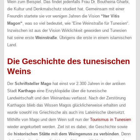
Wein zum Beispiel. Das findet jedenfalls Frau Dr. Boutheina Gharbi,
die Kultur und Denkmalschutz studiert hat. Gemeinsam mit einer
Freundin startete sie vor wenigen Jahren die Vision
“Iter Vitis
Magon“
, was so viel bedeutet, wie “Eine Weinstraße für Tunesien“.
Inzwischen ist aus der Vision Wirklichkeit geworden und Tunesien
hat seine erste
Weinstraße
. Übrigens die erste in einem islamischen
Land.
Die Geschichte des tunesischen
Weins
Der
Schriftsteller Mago
hat einst vor 2.300 Jahren in der antiken
Stadt
Karthago
eine Enzyklopädie über die tunesische
Landwirtschaft und den Weinanbau verfasst. Nach der Zerstörung
Karthagos blieb das Wissen Magos glücklicherweise erhalten und
wurde sowohl ins Griechische als auch ins Lateinische übersetzt.
Mithilfe von Mago und dem Wein soll nun der
Tourismus in Tunesien
wieder angekurbelt werden. Ziel ist es dabei, die Geschichte sowie
die
historischen Stätte mit dem Weingenuss zu verbinden
. Denn