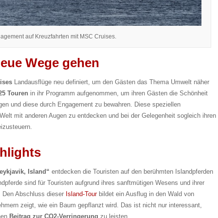
gement auf Kreuzfahrten mit MSC Cruises.
eue Wege gehen
ises
Landausflüge neu definiert, um den Gästen das Thema Umwelt näher
25 Touren
in ihr Programm aufgenommen, um ihren Gästen die Schönheit
ingen und diese durch Engagement zu bewahren. Diese speziellen
e Welt mit anderen Augen zu entdecken und bei der Gelegenheit sogleich ihren
izusteuern.
hlights
ykjavik, Island“
entdecken die Touristen auf den berühmten Islandpferden
ndpferde sind für Touristen aufgrund ihres sanftmütigen Wesens und ihrer
. Den Abschluss dieser
Island-Tour
bildet ein Ausflug in den Wald von
ehmern zeigt, wie ein Baum gepflanzt wird. Das ist nicht nur interessant,
inen
Beitrag zur CO2-Verringerung
zu leisten.