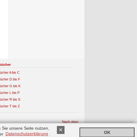
bücher
ücher A bis C
ücher D bis F
ücher G bis K
ücher L bis P
ücher R bis S
ücher T bis Z
Nach oben
 Sie unsere Seite nutzen,
×
OK
rer
Datenschutzerklärung
.