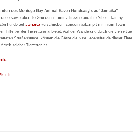
nden des Montego Bay Animal Haven Hundeasyls auf Jamaika“
n Hunde sowie über die Gründerin Tammy Browne und ihre Arbeit. Tammy
traßenhunde auf
Jamaika
verschrieben, sondern bekämpft mit ihrem Team
n Hilfe bei der Tierrettung anbietet. Auf der Wanderung durch die vielseitige
retteten Straßenhunde, können die Gäste die pure Lebensfreude dieser Tiere
Arbeit solcher Tierretter ist.
rika
Sie mit.