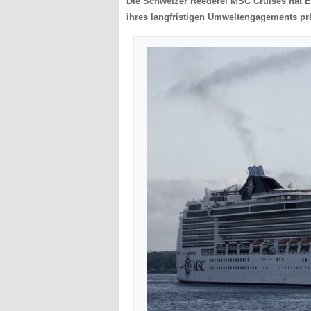
Die Schweizer Reederei MSC Cruises hat En
ihres langfristigen Umweltengagements prä