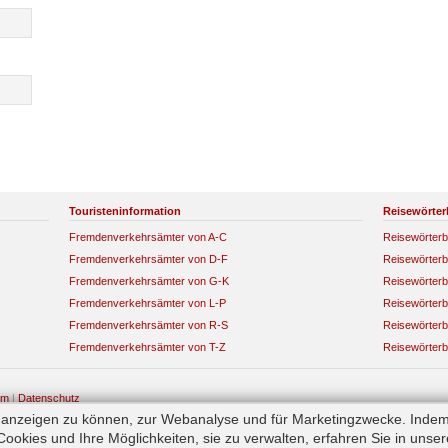
Touristeninformation
Reisewörter
Fremdenverkehrsämter von A-C
Reisewörterb
Fremdenverkehrsämter von D-F
Reisewörterb
Fremdenverkehrsämter von G-K
Reisewörterb
Fremdenverkehrsämter von L-P
Reisewörterb
Fremdenverkehrsämter von R-S
Reisewörterb
Fremdenverkehrsämter von T-Z
Reisewörterb
um
|
Datenschutz
e anzeigen zu können, zur Webanalyse und für Marketingzwecke. Indem
okies und Ihre Möglichkeiten, sie zu verwalten, erfahren Sie in unse