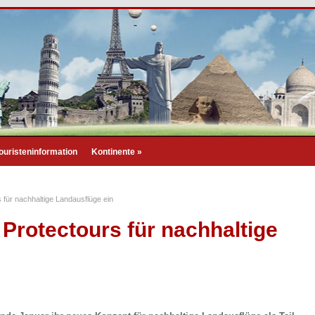
ouristeninformation
Kontinente
»
 für nachhaltige Landausflüge ein
Protectours für nachhaltige