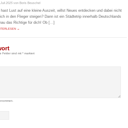
 Juli 2025
von Boris Beuschel
 hast Lust auf eine kleine Auszeit, willst Neues entdecken und dabei nicht
eich in den Flieger steigen? Dann ist ein Städtetrip innerhalb Deutschlands
nau das Richtige für dich! Ob […]
ITERLESEN →
wort
he Felder sind mit
*
markiert
genommen.