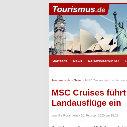
Tourismus
.de
Startseite
News
Reisewörterbücher
T
Tourismus.de
>
News
>
MSC Cruises führt Protectours
MSC Cruises führt 
Landausflüge ein
von Ilka Rosemeier /
16. Februar 2020 um 15:29