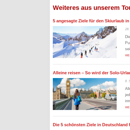
Weiteres aus unserem To
5 angesagte Ziele für den Skiurlaub i
28.
Di
Pu
se
WE
Alleine reisen – So wird der Solo-Ur
8. 
Al
je
in
WE
Die 5 schönsten Ziele in Deutschland 