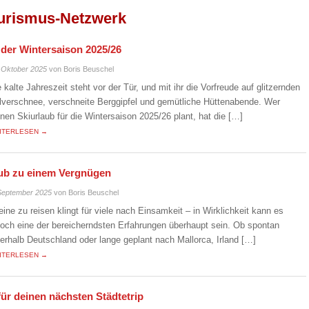
urismus-Netzwerk
n der Wintersaison 2025/26
 Oktober 2025
von Boris Beuschel
e kalte Jahreszeit steht vor der Tür, und mit ihr die Vorfreude auf glitzernden
lverschnee, verschneite Berggipfel und gemütliche Hüttenabende. Wer
inen Skiurlaub für die Wintersaison 2025/26 plant, hat die […]
ITERLESEN →
laub zu einem Vergnügen
September 2025
von Boris Beuschel
leine zu reisen klingt für viele nach Einsamkeit – in Wirklichkeit kann es
doch eine der bereicherndsten Erfahrungen überhaupt sein. Ob spontan
nerhalb Deutschland oder lange geplant nach Mallorca, Irland […]
ITERLESEN →
für deinen nächsten Städtetrip