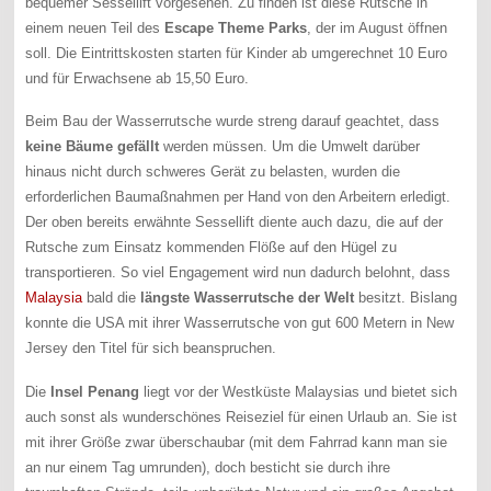
bequemer Sessellift vorgesehen. Zu finden ist diese Rutsche in
einem neuen Teil des
Escape Theme Parks
, der im August öffnen
soll. Die Eintrittskosten starten für Kinder ab umgerechnet 10 Euro
und für Erwachsene ab 15,50 Euro.
Beim Bau der Wasserrutsche wurde streng darauf geachtet, dass
keine Bäume gefällt
werden müssen. Um die Umwelt darüber
hinaus nicht durch schweres Gerät zu belasten, wurden die
erforderlichen Baumaßnahmen per Hand von den Arbeitern erledigt.
Der oben bereits erwähnte Sessellift diente auch dazu, die auf der
Rutsche zum Einsatz kommenden Flöße auf den Hügel zu
transportieren. So viel Engagement wird nun dadurch belohnt, dass
Malaysia
bald die
längste Wasserrutsche der Welt
besitzt. Bislang
konnte die USA mit ihrer Wasserrutsche von gut 600 Metern in New
Jersey den Titel für sich beanspruchen.
Die
Insel Penang
liegt vor der Westküste Malaysias und bietet sich
auch sonst als wunderschönes Reiseziel für einen Urlaub an. Sie ist
mit ihrer Größe zwar überschaubar (mit dem Fahrrad kann man sie
an nur einem Tag umrunden), doch besticht sie durch ihre