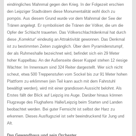
eindringliches Mahnmal gegen den Krieg. In der Folgezeit erschien
den Leipziger Stadtvätern diese Monumentalität wohl doch zu
pompös. Aus diesem Grund wurde vor dem Mahnmal der See der
Tränen angelegt. Er symbolisiert die Tränen der Völker, die um die
Opfer der Schlacht trauerten. Das Völkerschlachtdenkmal hat durch
diese „Korrektur“ eindeutig an Attraktivität gewonnen. Das Denkmal
ist zu bestimmten Zeiten zugänglich. Über dem Pyramidenstumpf,
der als Ruhmeshalle bezeichnet wird, befindet sich ein 29 Meter
hoher Kuppelbau. An der Außenseite dieser Kuppel stehen 12 riesige
Wächter. Im Innenraum sind 324 Reiter dargestellt. Wer sich nicht
scheut, etwa 500 Treppenstufen vom Sockel bis zur 91 Meter hohen
Plattform zu erklimmen (ein Teil kann auch mit dem Fahrstuhl
bewältigt werden), wird mit einer grandiosen Aussicht belohnt. Als
Erstes fällt der Blick auf Leipzig ins Auge. Darüber hinaus können
Flugzeuge des Flughafens Halle/Leipzig beim Starten und Landen
beobachtet werden. Bei guter Fernsicht ist selbst der Harz zu
erkennen. Dieses Ausflugsziel ist sehr beeindruckend für Jung und
Alt.
Das Gewandhaus und sein Orchester