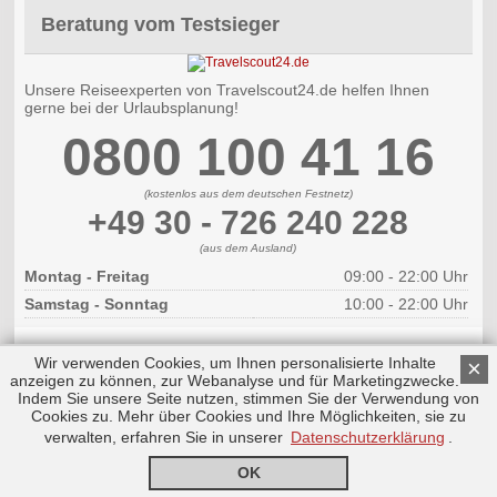
Beratung vom Testsieger
Unsere Reiseexperten von Travelscout24.de helfen Ihnen
gerne bei der Urlaubsplanung!
0800 100 41 16
(kostenlos aus dem deutschen Festnetz)
+49 30 - 726 240 228
(aus dem Ausland)
Montag - Freitag
09:00 - 22:00 Uhr
Samstag - Sonntag
10:00 - 22:00 Uhr
Wir verwenden Cookies, um Ihnen personalisierte Inhalte
×
anzeigen zu können, zur Webanalyse und für Marketingzwecke.
Indem Sie unsere Seite nutzen, stimmen Sie der Verwendung von
Cookies zu. Mehr über Cookies und Ihre Möglichkeiten, sie zu
Copyright © 2026 by Triplemind GmbH
Nach oben
Impressum
|
Datenschutz
verwalten, erfahren Sie in unserer
Datenschutzerklärung
.
OK