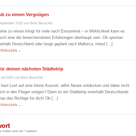
laub zu einem Vergnügen
September 2025
von Boris Beuschel
leine zu reisen klingt für viele nach Einsamkeit – in Wirklichkeit kann es
doch eine der bereicherndsten Erfahrungen überhaupt sein. Ob spontan
nerhalb Deutschland oder lange geplant nach Mallorca, Irland […]
ITERLESEN →
für deinen nächsten Städtetrip
 Juli 2025
von Boris Beuschel
 hast Lust auf eine kleine Auszeit, willst Neues entdecken und dabei nicht
eich in den Flieger steigen? Dann ist ein Städtetrip innerhalb Deutschlands
nau das Richtige für dich! Ob […]
ITERLESEN →
wort
he Felder sind mit
*
markiert