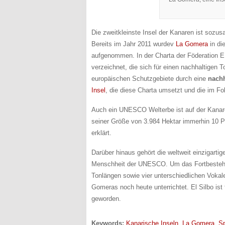
Die zweitkleinste Insel der Kanaren ist sozu
Bereits im Jahr 2011 wurdev
La Gomera
in di
aufgenommen. In der Charta der Föderation 
verzeichnet, die sich für einen nachhaltigen T
europäischen Schutzgebiete durch eine
nachh
Insel
, die diese Charta umsetzt und die im Fo
Auch ein UNESCO Welterbe ist auf der Kanare
seiner Größe von 3.984 Hektar immerhin 10 P
erklärt.
Darüber hinaus gehört die weltweit einzigarti
Menschheit der UNESCO. Um das Fortbestehen 
Tonlängen sowie vier unterschiedlichen Vokale
Gomeras noch heute unterrichtet. El Silbo is
geworden.
Keywords:
Kanarische Inseln
,
La Gomera
,
S