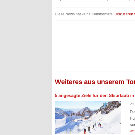
Diese News hat keine Kommentare.
Diskutieren 
Weiteres aus unserem To
5 angesagte Ziele für den Skiurlaub i
28.
Di
Pu
se
WE