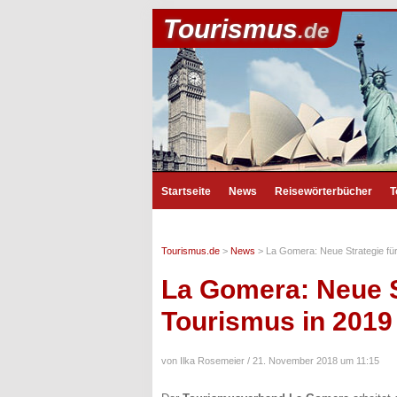
Tourismus
.de
Startseite
News
Reisewörterbücher
T
Tourismus.de
>
News
>
La Gomera: Neue Strategie für
La Gomera: Neue S
Tourismus in 2019
von Ilka Rosemeier /
21. November 2018 um 11:15