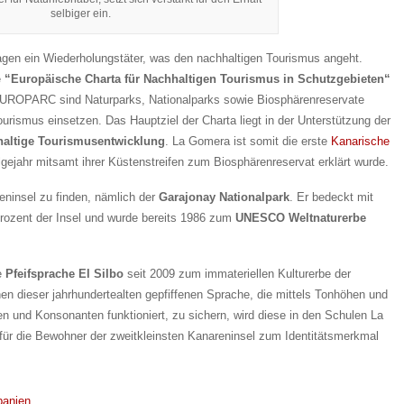
selbiger ein.
sagen ein Wiederholungstäter, was den nachhaltigen Tourismus angeht.
e
“Europäische Charta für Nachhaltigen Tourismus in Schutzgebieten“
EUROPARC sind Naturparks, Nationalparks sowie Biosphärenreservate
ourismus einsetzen. Das Hauptziel der Charta liegt in der Unterstützung der
altige Tourismusentwicklung
. La Gomera ist somit die erste
Kanarische
lgejahr mitsamt ihrer Küstenstreifen zum Biosphärenreservat erklärt wurde.
ninsel zu finden, nämlich der
Garajonay Nationalpark
. Er bedeckt mit
rozent der Insel und wurde bereits 1986 zum
UNESCO Weltnaturerbe
ge
Pfeifsprache El Silbo
seit 2009 zum immateriellen Kulturerbe der
dieser jahrhundertealten gepfiffenen Sprache, die mittels Tonhöhen und
n und Konsonanten funktioniert, zu sichern, wird diese in den Schulen La
t für die Bewohner der zweitkleinsten Kanareninsel zum Identitätsmerkmal
panien