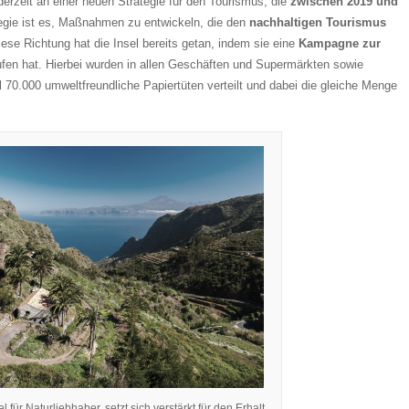
derzeit an einer neuen Strategie für den Tourismus, die
zwischen 2019 und
tegie ist es, Maßnahmen zu entwickeln, die den
nachhaltigen Tourismus
diese Richtung hat die Insel bereits getan, indem sie eine
Kampagne zur
fen hat. Hierbei wurden in allen Geschäften und Supermärkten sowie
 70.000 umweltfreundliche Papiertüten verteilt und dabei die gleiche Menge
 für Naturliebhaber, setzt sich verstärkt für den Erhalt