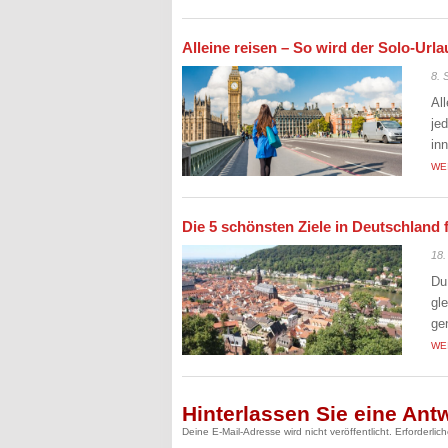
Alleine reisen – So wird der Solo-Ur
8. 
Al
je
in
WE
Die 5 schönsten Ziele in Deutschland 
18.
Du
gl
ge
WE
Hinterlassen Sie eine Ant
Deine E-Mail-Adresse wird nicht veröffentlicht.
Erforderlic