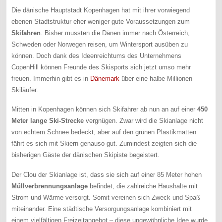
Die dänische Hauptstadt Kopenhagen hat mit ihrer vorwiegend
ebenen Stadtstruktur eher weniger gute Voraussetzungen zum
Skifahren
. Bisher mussten die Dänen immer nach Österreich,
Schweden oder Norwegen reisen, um Wintersport ausüben zu
können. Doch dank des Ideenreichtums des Unternehmens
CopenHill können Freunde des Skisports sich jetzt umso mehr
freuen. Immerhin gibt es in
Dänemark
über eine halbe Millionen
Skiläufer.
Mitten in Kopenhagen können sich Skifahrer ab nun an auf einer
450
Meter lange Ski-Strecke
vergnügen. Zwar wird die Skianlage nicht
von echtem Schnee bedeckt, aber auf den grünen Plastikmatten
fährt es sich mit Skiern genauso gut. Zumindest zeigten sich die
bisherigen Gäste der dänischen Skipiste begeistert.
Der Clou der Skianlage ist, dass sie sich auf einer 85 Meter hohen
Müllverbrennungsanlage
befindet, die zahlreiche Haushalte mit
Strom und Wärme versorgt. Somit vereinen sich Zweck und Spaß
miteinander. Eine städtische Versorgungsanlage kombiniert mit
einem vielfältigen Freizeitangebot – diese ungewöhnliche Idee wurde