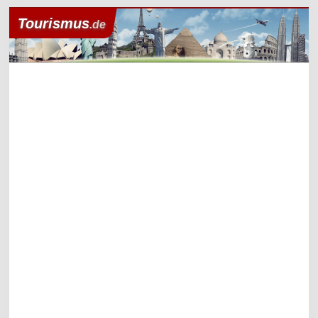
Tourismus
.de