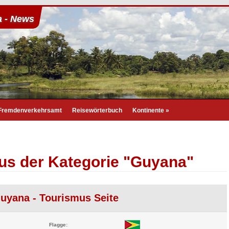
 - News
Fremdenverkehrsamt
Reisewörterbuch
Kontinente
»
aus der Kategorie "Guyana"
uyana - Tourismus Seite
Flagge: