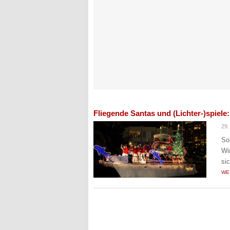
Fliegende Santas und (Lichter-)spiele:
29.
So
Wi
si
WE