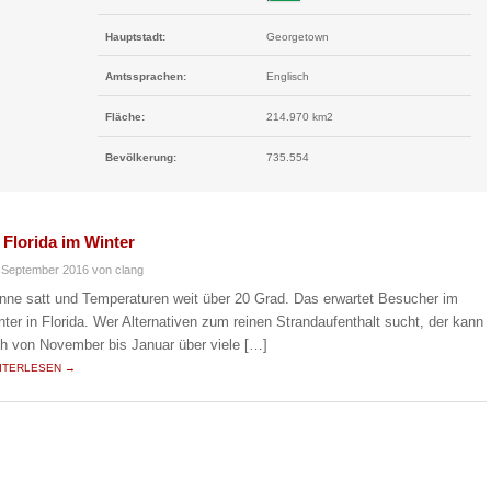
Hauptstadt:
Georgetown
Amtssprachen:
Englisch
Fläche:
214.970 km2
Bevölkerung:
735.554
 Florida im Winter
 September 2016
von clang
nne satt und Temperaturen weit über 20 Grad. Das erwartet Besucher im
nter in Florida. Wer Alternativen zum reinen Strandaufenthalt sucht, der kann
ch von November bis Januar über viele […]
ITERLESEN →