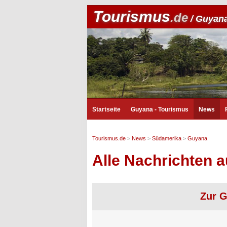
Tourismus
.de
/ Guyana
Startseite
Guyana - Tourismus
News
Tourismus.de
>
News
>
Südamerika
>
Guyana
Alle Nachrichten 
Zur G