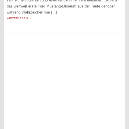
zahlreichen Jubiläen und einer großen Premiere entgegen. So wird
das weltweit erste Ford Mustang-Museum aus der Taufe gehoben,
während Wahrzeichen wie […]
WEITERLESEN →