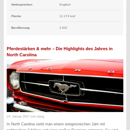
Amtssprachen:
Englisch
Fläche:
12.173 km2
Bevölkerung:
2.932
Pferdestärken & mehr – Die Highlights des Jahres in
North Carolina
24. Januar 2017
von clang
In North Carolina sieht man einem ereignisreichen Jahr mit