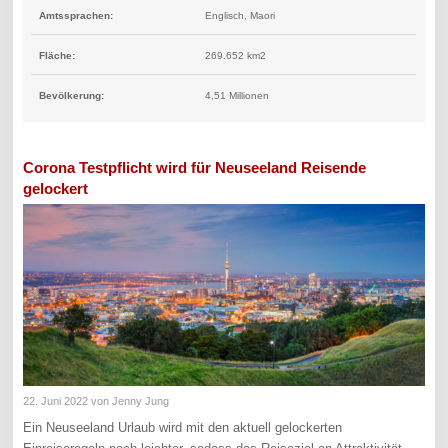
Amtssprachen:
Englisch, Maori
Fläche:
269.652 km2
Bevölkerung:
4,51 Millionen
Corona Testpflicht wird für Neuseeland Reisende
gelockert
22. Juni 2022
von Jenny Jung
Ein Neuseeland Urlaub wird mit den aktuell gelockerten