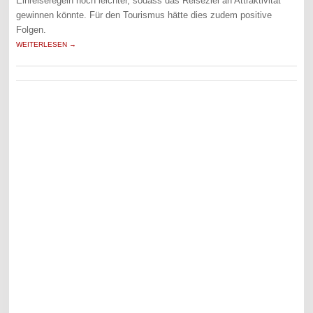
Einreiseregeln noch leichter, sodass das Reiseziel an Attraktivität
gewinnen könnte. Für den Tourismus hätte dies zudem positive
Folgen.
WEITERLESEN →