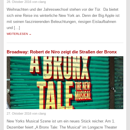
28. Oktober 2016
von clang
Weihnachten und der Jahreswechsel stehen vor der Tür. Da bietet
sich eine Reise ins winterliche New York an. Denn der Big Apple ist
mit seinen faszinierenden Beleuchtungen, riesigen Eislaufbahnen
und […]
WEITERLESEN →
Broadway: Robert de Niro zeigt die Straßen der Bronx
27. Oktober 2016
von clang
New Yorks Musical Szene ist um ein neues Stück reicher. Am 1.
Dezember feiert „A Bronx Tale: The Musical“ im Longacre Theater