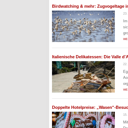
Birdwatching & mehr: Zugvogeltage 
23.
Im
si
gr
WE
Italienische Delikatessen: Die Valle d’
22.
Eg
Ao
or
WE
Doppelte Hotelpreise: „Wasen“-Besuc
15.
Mi