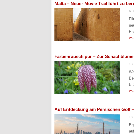
Malta – Neuer Movie Trail führt zu b
6. 
Fi
ne
Pr
WE
Farbenrausch pur – Zur Schachblumen
18.
We
Be
Bl
WE
Auf Entdeckung am Persischen Golf – 
18.
Eg
au