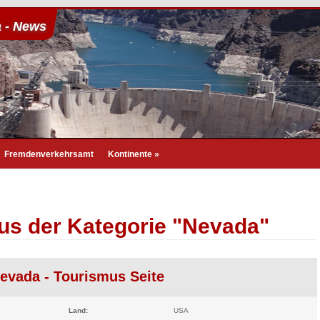
 - News
Fremdenverkehrsamt
Kontinente
»
aus der Kategorie "Nevada"
evada - Tourismus Seite
Land:
USA