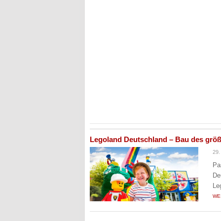
Legoland Deutschland – Bau des größ
29.
Pa
De
Le
WE