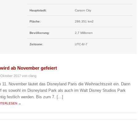
Hauptstadt:
Carson City
Fläche:
286.351 km2
Bevölkerung:
2,7 Millionen
Zeitzone:
UTC-8/-7
 wird ab November gefeiert
 Oktober 2017
von clang
 11. November läutet das Disneyland Paris die Weihnachtszeit ein. Dann
rf es sowohl im Disneyland Park als auch im Walt Disney Studios Park
chtig festlich werden. Bis zum 7. […]
ITERLESEN →