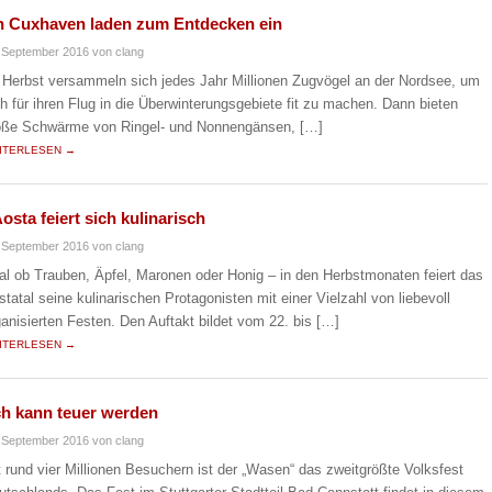
in Cuxhaven laden zum Entdecken ein
 September 2016
von clang
 Herbst versammeln sich jedes Jahr Millionen Zugvögel an der Nordsee, um
ch für ihren Flug in die Überwinterungsgebiete fit zu machen. Dann bieten
oße Schwärme von Ringel- und Nonnengänsen, […]
ITERLESEN →
Aosta feiert sich kulinarisch
 September 2016
von clang
al ob Trauben, Äpfel, Maronen oder Honig – in den Herbstmonaten feiert das
statal seine kulinarischen Protagonisten mit einer Vielzahl von liebevoll
ganisierten Festen. Den Auftakt bildet vom 22. bis […]
ITERLESEN →
h kann teuer werden
 September 2016
von clang
t rund vier Millionen Besuchern ist der „Wasen“ das zweitgrößte Volksfest