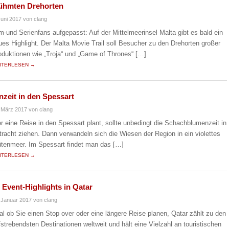
erühmten Drehorten
Juni 2017
von clang
lm-und Serienfans aufgepasst: Auf der Mittelmeerinsel Malta gibt es bald ein
ues Highlight. Der Malta Movie Trail soll Besucher zu den Drehorten großer
oduktionen wie „Troja“ und „Game of Thrones“ […]
ITERLESEN →
zeit in den Spessart
 März 2017
von clang
r eine Reise in den Spessart plant, sollte unbedingt die Schachblumenzeit in
tracht ziehen. Dann verwandeln sich die Wiesen der Region in ein violettes
ütenmeer. Im Spessart findet man das […]
ITERLESEN →
Event-Highlights in Qatar
 Januar 2017
von clang
al ob Sie einen Stop over oder eine längere Reise planen, Qatar zählt zu den
fstrebendsten Destinationen weltweit und hält eine Vielzahl an touristischen