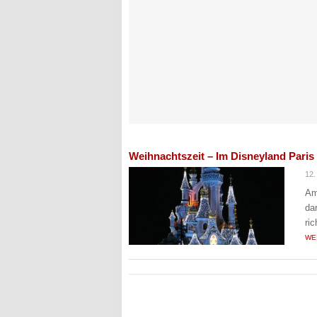
Weihnachtszeit – Im Disneyland Paris
12.
Am
da
ri
WE