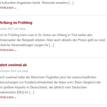
d kulturellen Angeboten bereit. Reisende erwarten […]
ITERLESEN →
Arlberg im Frühling
Januar 2017
von clang
ch im Frühling kann man in St. Anton am Arlberg in Tirol weiter den
hneezauber der Bergwelt erleben. Aber auch abseits der Pisten geht es rund.
hlreiche Veranstaltungen sorgen für […]
ITERLESEN →
sahnt zweimal ab
 Oktober 2016
von clang
eich zweimal hatte der Münchner Flughafen jetzt bei unterschiedlichen
tersuchungen zur Kundenzufriedenheit die Nase vorn: Beim Vergleich der
hn größten Airports in Deutschland, der jährlich vom Deutschen
ndeninstitut (DKI) im […]
ITERLESEN →