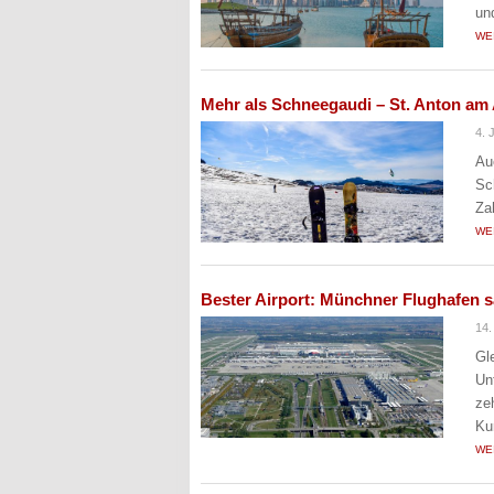
un
WE
Mehr als Schneegaudi – St. Anton am 
4. 
Au
Sc
Za
WE
Bester Airport: Münchner Flughafen 
14.
Gl
Un
ze
Ku
WE