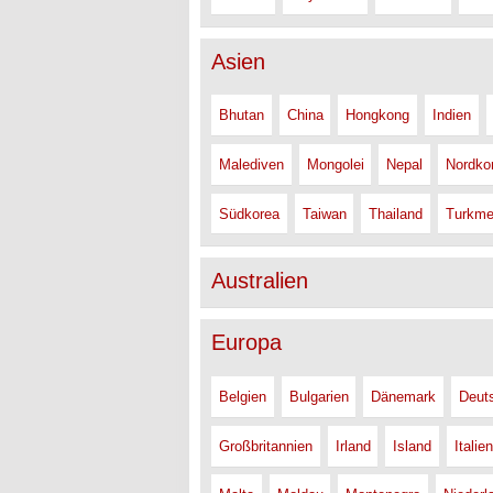
Asien
Bhutan
China
Hongkong
Indien
Malediven
Mongolei
Nepal
Nordko
Südkorea
Taiwan
Thailand
Turkme
Australien
Europa
Belgien
Bulgarien
Dänemark
Deut
Großbritannien
Irland
Island
Italien