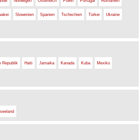
ande
Norwegen
Österreich
Polen
Portugal
Rumänien
wakei
Slowenien
Spanien
Tschechien
Türkei
Ukraine
e Republik
Haiti
Jamaika
Kanada
Kuba
Mexiko
seeland