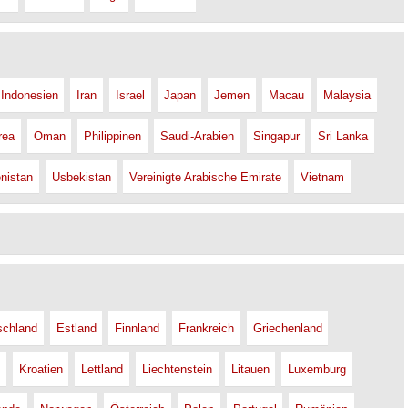
Indonesien
Iran
Israel
Japan
Jemen
Macau
Malaysia
rea
Oman
Philippinen
Saudi-Arabien
Singapur
Sri Lanka
nistan
Usbekistan
Vereinigte Arabische Emirate
Vietnam
schland
Estland
Finnland
Frankreich
Griechenland
Kroatien
Lettland
Liechtenstein
Litauen
Luxemburg