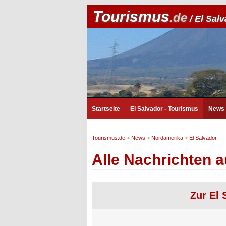
Tourismus
.de
/ El Sal
Startseite
El Salvador - Tourismus
News
Tourismus.de
>
News
>
Nordamerika
>
El Salvador
Alle Nachrichten a
Zur El 