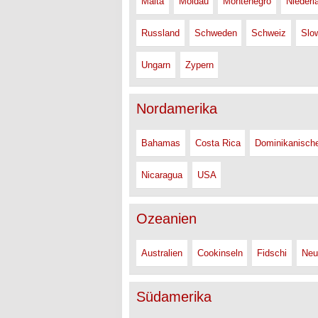
Malta
Moldau
Montenegro
Niederl
Russland
Schweden
Schweiz
Slo
Ungarn
Zypern
Nordamerika
Bahamas
Costa Rica
Dominikanisch
Nicaragua
USA
Ozeanien
Australien
Cookinseln
Fidschi
Neu
Südamerika