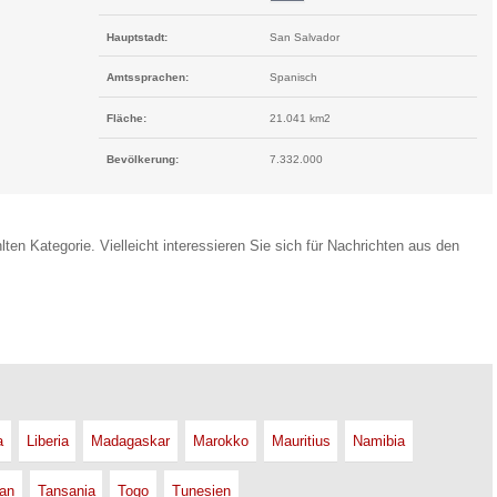
Hauptstadt:
San Salvador
Amtssprachen:
Spanisch
Fläche:
21.041 km2
Bevölkerung:
7.332.000
lten Kategorie. Vielleicht interessieren Sie sich für Nachrichten aus den
a
Liberia
Madagaskar
Marokko
Mauritius
Namibia
an
Tansania
Togo
Tunesien