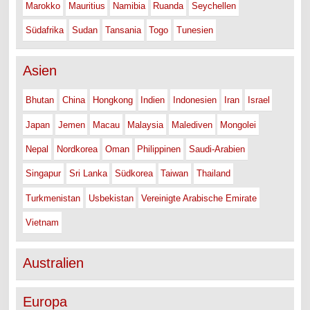
Marokko
Mauritius
Namibia
Ruanda
Seychellen
Südafrika
Sudan
Tansania
Togo
Tunesien
Asien
Bhutan
China
Hongkong
Indien
Indonesien
Iran
Israel
Japan
Jemen
Macau
Malaysia
Malediven
Mongolei
Nepal
Nordkorea
Oman
Philippinen
Saudi-Arabien
Singapur
Sri Lanka
Südkorea
Taiwan
Thailand
Turkmenistan
Usbekistan
Vereinigte Arabische Emirate
Vietnam
Australien
Europa