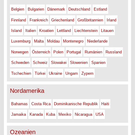
Belgien
Bulgarien
Dänemark
Deutschland
Estland
Finnland
Frankreich
Griechenland
Großbritannien
Irland
Island
Italien
Kroatien
Lettland
Liechtenstein
Litauen
Luxemburg
Malta
Moldau
Montenegro
Niederlande
Norwegen
Österreich
Polen
Portugal
Rumänien
Russland
Schweden
Schweiz
Slowakei
Slowenien
Spanien
Tschechien
Türkei
Ukraine
Ungarn
Zypern
Nordamerika
Bahamas
Costa Rica
Dominikanische Republik
Haiti
Jamaika
Kanada
Kuba
Mexiko
Nicaragua
USA
Ozeanien