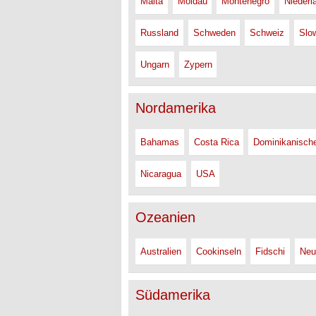
Malta
Moldau
Montenegro
Niederl
Russland
Schweden
Schweiz
Slo
Ungarn
Zypern
Nordamerika
Bahamas
Costa Rica
Dominikanisch
Nicaragua
USA
Ozeanien
Australien
Cookinseln
Fidschi
Neu
Südamerika