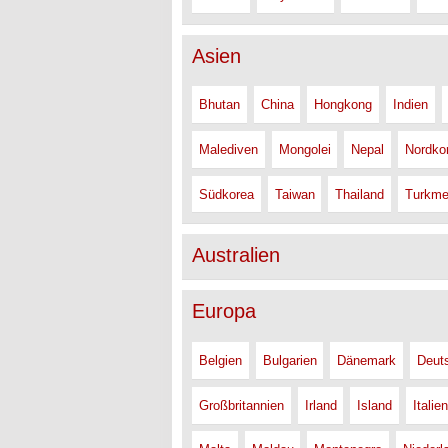
Asien
Bhutan
China
Hongkong
Indien
Malediven
Mongolei
Nepal
Nordko
Südkorea
Taiwan
Thailand
Turkme
Australien
Europa
Belgien
Bulgarien
Dänemark
Deut
Großbritannien
Irland
Island
Italien