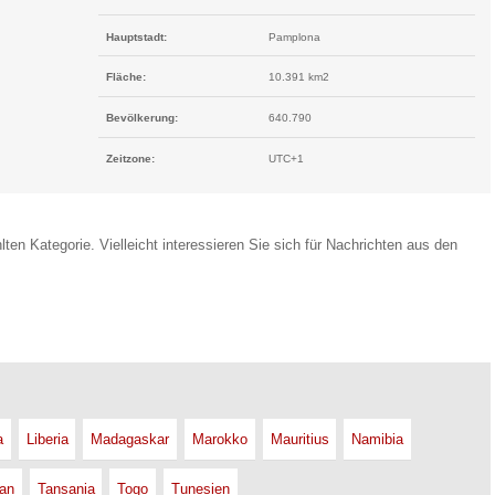
Hauptstadt:
Pamplona
Fläche:
10.391 km2
Bevölkerung:
640.790
Zeitzone:
UTC+1
lten Kategorie. Vielleicht interessieren Sie sich für Nachrichten aus den
a
Liberia
Madagaskar
Marokko
Mauritius
Namibia
an
Tansania
Togo
Tunesien