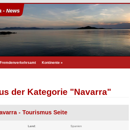
a - News
Fremdenverkehrsamt
Kontinente
»
us der Kategorie "Navarra"
avarra - Tourismus Seite
Land:
Spanien