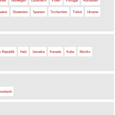
ande
Norwegen
Österreich
Polen
Portugal
Rumänien
wakei
Slowenien
Spanien
Tschechien
Türkei
Ukraine
e Republik
Haiti
Jamaika
Kanada
Kuba
Mexiko
seeland