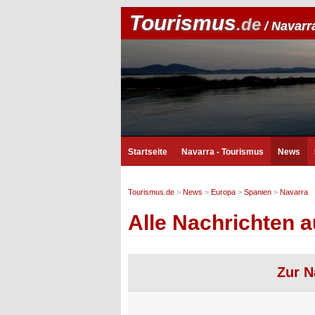
Tourismus
.de
/ Navarr
Startseite
Navarra - Tourismus
News
Tourismus.de
>
News
>
Europa
>
Spanien
>
Navarra
Alle Nachrichten a
Zur N