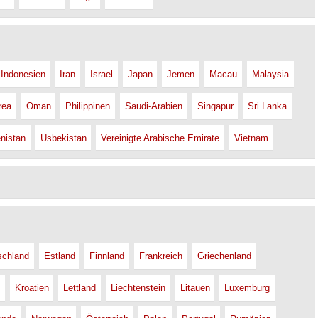
Indonesien
Iran
Israel
Japan
Jemen
Macau
Malaysia
rea
Oman
Philippinen
Saudi-Arabien
Singapur
Sri Lanka
nistan
Usbekistan
Vereinigte Arabische Emirate
Vietnam
schland
Estland
Finnland
Frankreich
Griechenland
Kroatien
Lettland
Liechtenstein
Litauen
Luxemburg