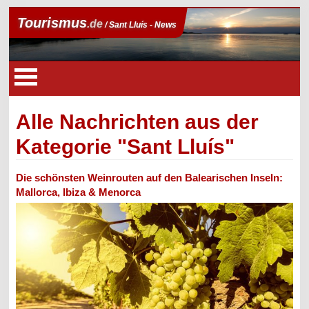
Tourismus
.de
/ Sant Lluís - News
Alle Nachrichten aus der
Kategorie "Sant Lluís"
Die schönsten Weinrouten auf den Balearischen Inseln:
Mallorca, Ibiza & Menorca