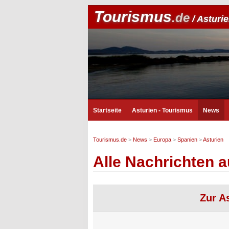
Tourismus
.de
/ Asturi
Startseite
Asturien - Tourismus
News
Tourismus.de
>
News
>
Europa
>
Spanien
>
Asturien
Alle Nachrichten a
Zur A