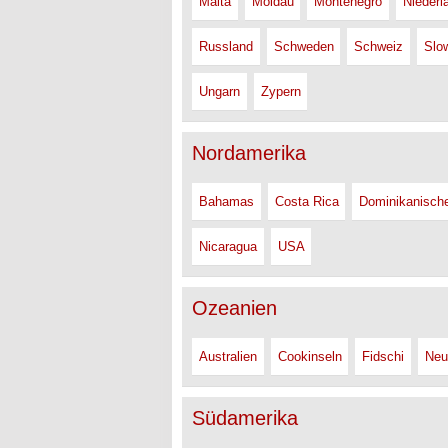
Malta
Moldau
Montenegro
Niederl
Russland
Schweden
Schweiz
Slo
Ungarn
Zypern
Nordamerika
Bahamas
Costa Rica
Dominikanisch
Nicaragua
USA
Ozeanien
Australien
Cookinseln
Fidschi
Neu
Südamerika