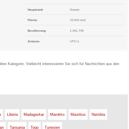
Hauptstadt:
Oviedo
Fläche:
10.604 km2
Bevölkerung:
1.061.756
Zeitzone:
UTC+1
lten Kategorie. Vielleicht interessieren Sie sich für Nachrichten aus den
a
Liberia
Madagaskar
Marokko
Mauritius
Namibia
an
Tansania
Togo
Tunesien