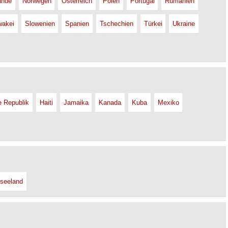
ande
Norwegen
Österreich
Polen
Portugal
Rumänien
wakei
Slowenien
Spanien
Tschechien
Türkei
Ukraine
e Republik
Haiti
Jamaika
Kanada
Kuba
Mexiko
seeland