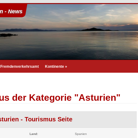
en - News
Fremdenverkehrsamt
Kontinente
»
us der Kategorie "Asturien"
sturien - Tourismus Seite
Land:
Spanien