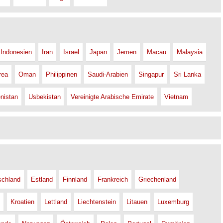
Indonesien
Iran
Israel
Japan
Jemen
Macau
Malaysia
rea
Oman
Philippinen
Saudi-Arabien
Singapur
Sri Lanka
nistan
Usbekistan
Vereinigte Arabische Emirate
Vietnam
schland
Estland
Finnland
Frankreich
Griechenland
Kroatien
Lettland
Liechtenstein
Litauen
Luxemburg