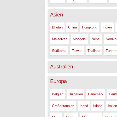
Asien
Bhutan
China
Hongkong
Indien
Malediven
Mongolei
Nepal
Nordko
Südkorea
Taiwan
Thailand
Turkme
Australien
Europa
Belgien
Bulgarien
Dänemark
Deut
Großbritannien
Irland
Island
Italien